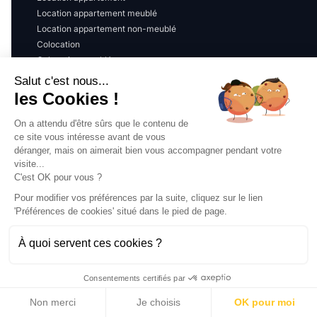
Location appartement meublé
Location appartement non-meublé
Colocation
Colocation meublée
Colocation non-meublée
Salut c'est nous...
Colivings
les Cookies !
On a attendu d'être sûrs que le contenu de
Locations à Lyon
ce site vous intéresse avant de vous
déranger, mais on aimerait bien vous accompagner pendant votre
Lyon (toute la ville)
visite...
C'est OK pour vous ?
Pour modifier vos préférences par la suite, cliquez sur le lien
Locations à proximité
'Préférences de cookies' situé dans le pied de page.
Villeurbanne
À quoi servent ces cookies ?
Vénissieux
Caluire-et-Cuire
Bron
Consentements certifiés par
Oullins-Pierre-Bénite
Non merci
Je choisis
OK pour moi
Oullins