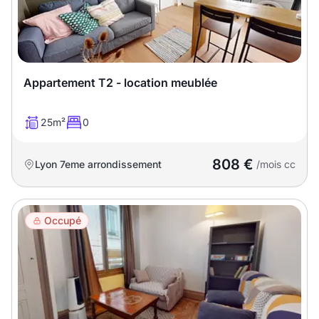
T13
T14
T15
T16
Superficie
Appartement T2 - location meublée
m2
25m²
0
m2
808 €
Lyon 7eme arrondissement
/mois cc
Nombre de chambres
disponibles
Occupé
chambres
disponibles
Espaces additionnels