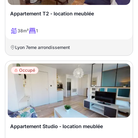
Sélectionner...
Appartement T2 - location meublée
Équipements des parties
communes
38m²
1
Ascenseur
Gardien
Lyon 7eme arrondissement
Local à vélo
Occupé
Disponible à partir du
Promotions
Appartement Studio - location meublée
Mettre en avant les
promotions sur honoraires