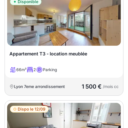
Meublé
Non meublé
Disponible
Montant du loyer
€
€
Appartement T3 - location meublée
Nombre de pièces
66m²
2
Parking
Studio
T1
T1 bis
1 500 €
Lyon 7eme arrondissement
/mois cc
T2
T3
T4
T5
T6
T7
T8
T9
Dispo le 12/09
T10
T11
T12