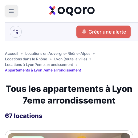
ma recherche
Créer une alerte
Votre
Fermer
recherche
Accueil
»
Locations en Auvergne-Rhône-Alpes
»
Locations dans le Rhône
»
Lyon (toute la ville)
»
Que recherchez-vous ?
Locations à Lyon 7eme arrondissement
»
Appartements à Lyon 7eme arrondissement
Logement entier
Tous les appartements à Lyon
Colocation
Coliving
7eme arrondissement
Résidence étudiante
67 locations
Meublé ?