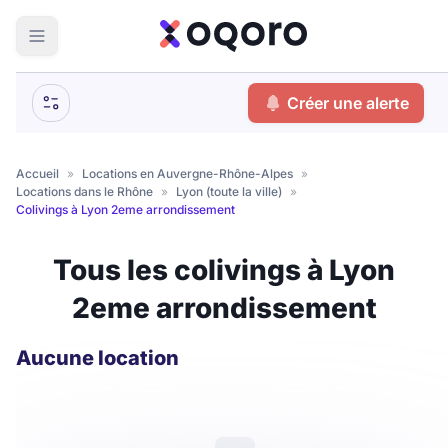
ma recherche
Créer une alerte
Votre
Fermer
recherche
Accueil
»
Locations en Auvergne-Rhône-Alpes
»
Locations dans le Rhône
»
Lyon (toute la ville)
»
Que recherchez-vous ?
Colivings à Lyon 2eme arrondissement
Logement entier
Tous les colivings à Lyon
Colocation
Coliving
2eme arrondissement
Résidence étudiante
Aucune location
Meublé ?