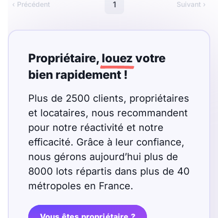
Meublé
Non meublé
1
‹ Précédent
Suivant ›
Montant du loyer
Propriétaire,
louez
votre
€
bien rapidement !
€
Plus de 2500 clients, propriétaires
Nombre de pièces
et locataires, nous recommandent
pour notre réactivité et notre
Studio
T1
T1 bis
efficacité. Grâce à leur confiance,
T2
T3
T4
T5
nous gérons aujourd’hui plus de
8000 lots répartis dans plus de 40
T6
T7
T8
T9
métropoles en France.
T10
T11
T12
Vous êtes propriétaire ?