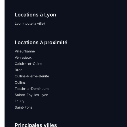
Sélectionner...
Locations à Lyon
Équipements des parties
Lyon (toute la ville)
communes
Ascenseur
Gardien
Locations à proximité
Villeurbanne
Local à vélo
Vénissieux
Caluire-et-Cuire
Bron
Disponible à partir du
Oullins-Pierre-Bénite
Oullins
Tassin-la-Demi-Lune
Sainte-Foy-lès-Lyon
Écully
Promotions
Saint-Fons
Mettre en avant les
promotions sur honoraires
Principales villes