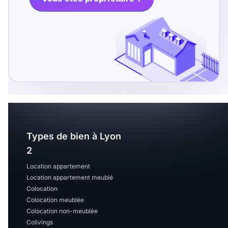
T13
T14
T15
T16
Superficie
m2
m2
Nombre de chambres
Types de bien à Lyon
disponibles
2
Location appartement
chambres
Location appartement meublé
disponibles
Colocation
Colocation meublée
Espaces additionnels
Colocation non-meublée
Colivings