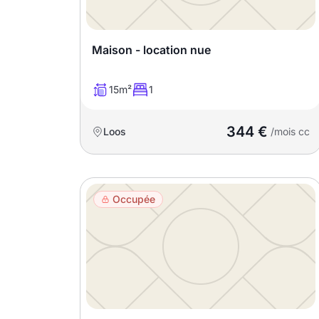
Meublé
Non meublé
Maison - location nue
Montant du loyer
15m²
1
€
344 €
Loos
€
/mois cc
Nombre de pièces
Occupée
Studio
T1
T1 bis
T2
T3
T4
T5
T6
T7
T8
T9
T10
T11
T12