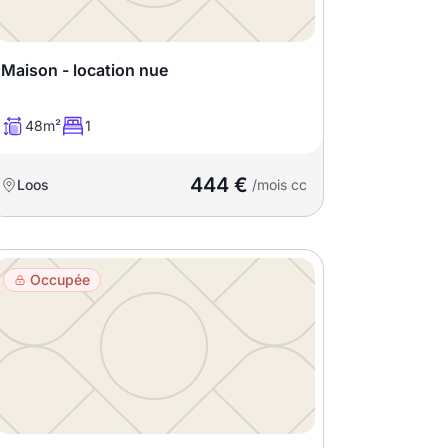
Maison - location nue
48m²
1
444 €
Loos
/mois cc
Occupée