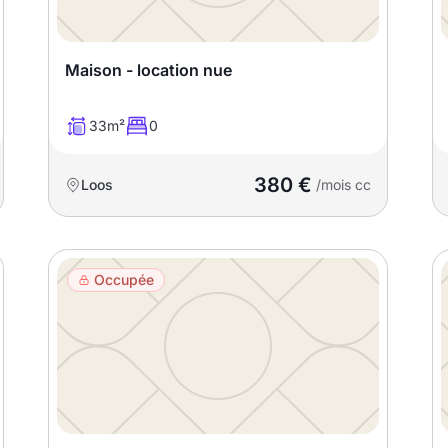
Maison - location nue
33m²
0
380 €
Loos
/mois cc
Occupée