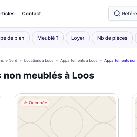
rticles
Contact
Référ
pe de bien
Meublé ?
Loyer
Nb de pièces
ns le Nord
»
Locations à Loos
»
Appartements à Loos
»
Appartements non
s non meublés à Loos
Occupée