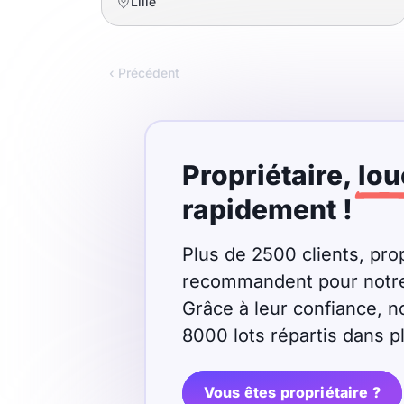
Lille
promotions sur honoraires
‹ Précédent
Propriétaire,
lou
rapidement !
Plus de 2500 clients, prop
recommandent pour notre r
Grâce à leur confiance, n
8000 lots répartis dans 
Vous êtes propriétaire ?