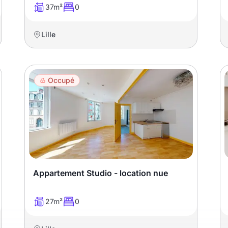
37m²
0
Lille
Occupé
Appartement Studio - location nue
27m²
0