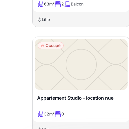
63m²
2
Balcon
Sélectionner...
Lille
Équipements des parties
communes
Occupé
Ascenseur
Gardien
Local à vélo
Disponible à partir du
Appartement Studio - location nue
Promotions
32m²
0
Mettre en avant les