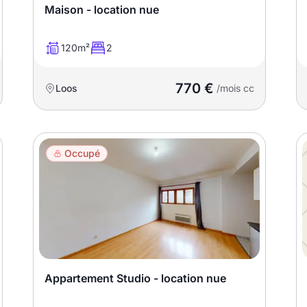
Maison - location nue
120m²
2
770 €
Loos
/mois cc
Occupé
Appartement Studio - location nue