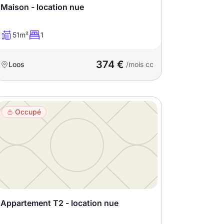
Maison - location nue
51m²
1
374 €
Loos
/mois cc
Occupé
Appartement T2 - location nue