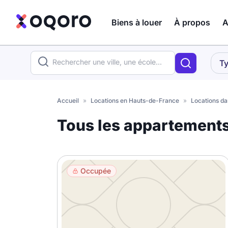
Biens à louer
À propos
A
ma recherche
Ty
Votre
Fermer
recherche
Accueil
»
Locations en Hauts-de-France
»
Locations da
Que recherchez-vous ?
Tous les appartement
Logement entier
Colocation
Coliving
Occupée
Résidence étudiante
Meublé ?