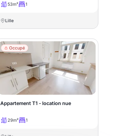
53m²
1
Lille
Occupé
Appartement T1 - location nue
29m²
1