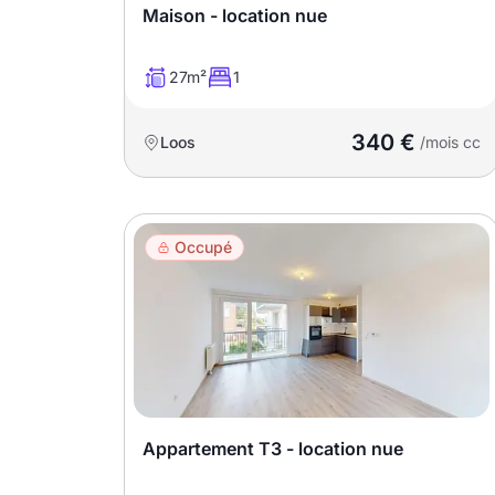
Maison - location nue
T13
T14
T15
T16
27m²
1
340 €
Loos
/mois cc
Superficie
m2
Occupé
m2
Nombre de chambres
disponibles
chambres
disponibles
Appartement T3 - location nue
Espaces additionnels