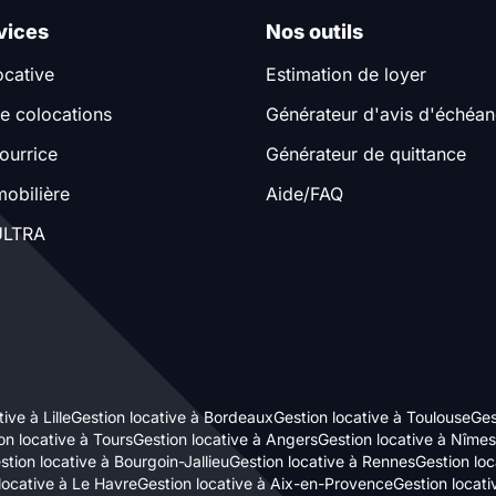
vices
Nos outils
ocative
Estimation de loyer
e colocations
Générateur d'avis d'échéa
ourrice
Générateur de quittance
obilière
Aide/FAQ
LTRA
ive à Lille
Gestion locative à Bordeaux
Gestion locative à Toulouse
Ges
on locative à Tours
Gestion locative à Angers
Gestion locative à Nîmes
stion locative à Bourgoin-Jallieu
Gestion locative à Rennes
Gestion loc
locative à Le Havre
Gestion locative à Aix-en-Provence
Gestion locat