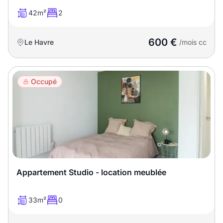
42m²
2
600 €
Le Havre
/mois cc
Occupé
Appartement Studio - location meublée
33m²
0