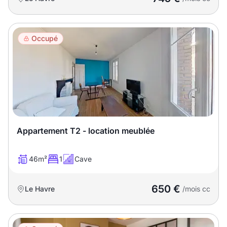
Occupé
Appartement T2 - location meublée
46m²
1
Cave
650 €
Le Havre
/mois cc