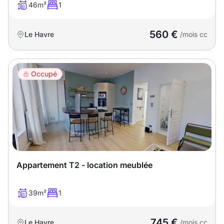
46m²
1
560 €
Le Havre
/mois cc
Occupé
Appartement T2 - location meublée
39m²
1
745 €
Le Havre
/mois cc