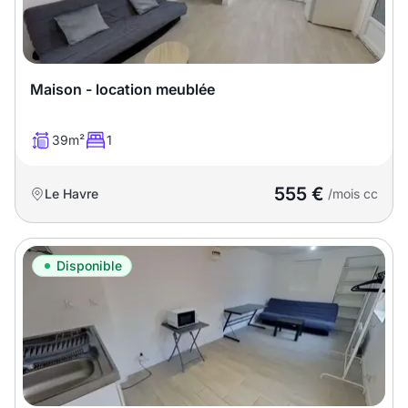
T13
T14
T15
T16
Maison - location meublée
Superficie
39m²
1
m2
m2
555 €
Le Havre
/mois cc
Nombre de chambres
disponibles
Disponible
chambres
disponibles
Espaces additionnels