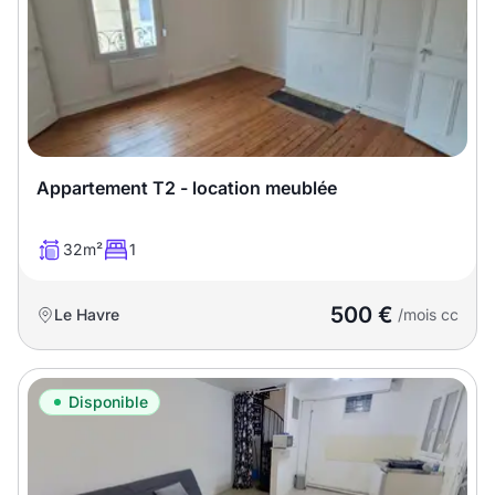
Meublé
Non meublé
Montant du loyer
€
€
Appartement T2 - location meublée
Nombre de pièces
32m²
1
Studio
T1
T1 bis
500 €
Le Havre
/mois cc
T2
T3
T4
T5
T6
T7
T8
T9
Disponible
T10
T11
T12