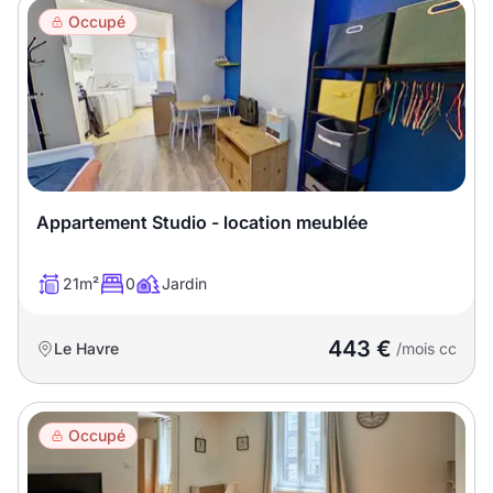
Occupé
Appartement Studio - location meublée
21m²
0
Jardin
443 €
Le Havre
/mois cc
Occupé