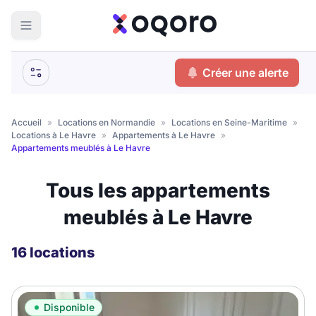
ma recherche
Créer une alerte
Votre
Fermer
recherche
Accueil
»
Locations en Normandie
»
Locations en Seine-Maritime
»
Locations à Le Havre
»
Appartements à Le Havre
»
Que recherchez-vous ?
Appartements meublés à Le Havre
Logement entier
Tous les appartements
Colocation
Coliving
meublés à Le Havre
Résidence étudiante
16 locations
Meublé ?
Disponible