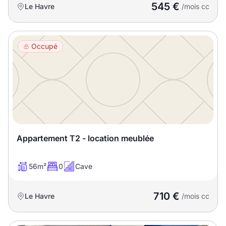
545 €
Le Havre
/mois cc
Occupé
Appartement T2 - location meublée
56m²
0
Cave
710 €
Le Havre
/mois cc