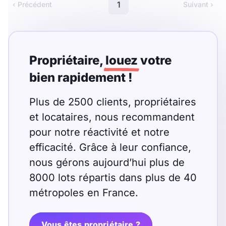
Meublé
Non meublé
1
‹ Précédent
Suivant ›
Montant du loyer
Propriétaire,
louez
votre
€
bien rapidement !
€
Plus de 2500 clients, propriétaires
Nombre de pièces
et locataires, nous recommandent
pour notre réactivité et notre
Studio
T1
T1 bis
efficacité. Grâce à leur confiance,
T2
T3
T4
T5
nous gérons aujourd’hui plus de
8000 lots répartis dans plus de 40
T6
T7
T8
T9
métropoles en France.
T10
T11
T12
Vous êtes propriétaire ?