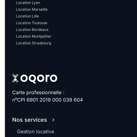
Sélectionner...
Location Lyon
Location Marseille
Location Lille
Équipements des parties
Location Toulouse
communes
Location Bordeaux
Location Montpellier
Location Strasbourg
Ascenseur
Gardien
Local à vélo
Disponible à partir du
Carte professionnelle :
o
n
CPI 6901 2019 000 039 604
Promotions
Nos services
Mettre en avant les
Gestion locative
promotions sur honoraires