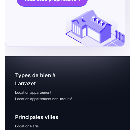
T13
T14
T15
T16
Superficie
m2
m2
Types de bien à
Nombre de chambres
Larrazet
disponibles
Location appartement
chambres
Location appartement non-meublé
disponibles
Principales villes
Espaces additionnels
Location Paris