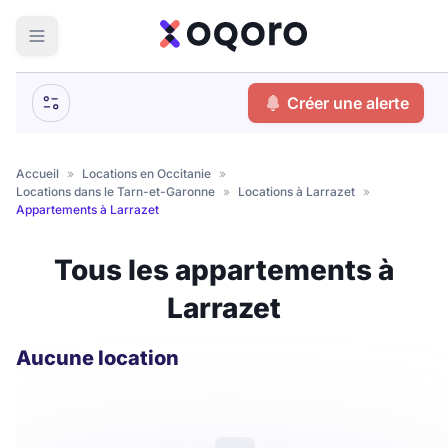
ma recherche
Créer une alerte
Votre
Fermer
recherche
Accueil
»
Locations en Occitanie
»
Locations dans le Tarn-et-Garonne
»
Locations à Larrazet
»
Que recherchez-vous ?
Appartements à Larrazet
Logement entier
Tous les appartements à
Colocation
Coliving
Larrazet
Résidence étudiante
Aucune location
Meublé ?