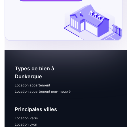
T13
T14
T15
T16
Superficie
m2
m2
Types de bien à
Nombre de chambres
Dunkerque
disponibles
Location appartement
Location appartement non-meublé
chambres
disponibles
Principales villes
Espaces additionnels
Location Paris
Location Lyon