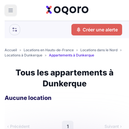
ma recherche
Créer une alerte
Votre
Fermer
recherche
Accueil
»
Locations en Hauts-de-France
»
Locations dans le Nord
»
Locations à Dunkerque
»
Appartements à Dunkerque
Que recherchez-vous ?
Tous les appartements à
Logement entier
Dunkerque
Colocation
Coliving
Résidence étudiante
Aucune location
Meublé ?
1
‹ Précédent
Suivant ›