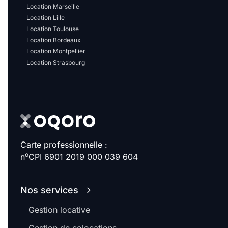
Sélectionner...
Location Marseille
Location Lille
Location Toulouse
Équipements des parties
Location Bordeaux
communes
Location Montpellier
Location Strasbourg
Ascenseur
Gardien
Local à vélo
Disponible à partir du
Carte professionnelle :
o
n
CPI 6901 2019 000 039 604
Promotions
Nos services
Gestion locative
Mettre en avant les
promotions sur honoraires