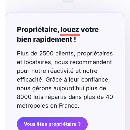
Meublé
Non meublé
Montant du loyer
Propriétaire,
louez
votre
€
bien rapidement !
€
Plus de 2500 clients, propriétaires
et locataires, nous recommandent
Nombre de pièces
pour notre réactivité et notre
Studio
efficacité. Grâce à leur confiance,
T1
T1 bis
nous gérons aujourd’hui plus de
T2
T3
T4
T5
8000 lots répartis dans plus de 40
T6
T7
T8
T9
métropoles en France.
T10
T11
T12
Vous êtes propriétaire ?