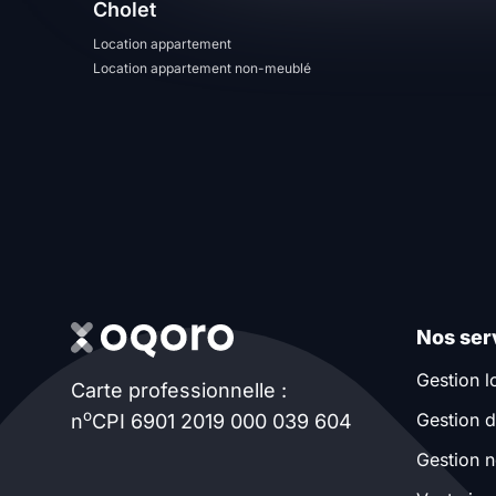
Cholet
T13
T14
T15
Location appartement
Location appartement non-meublé
T16
Superficie
m2
m2
Nombre de chambres
Nos ser
disponibles
Gestion l
Carte professionnelle :
chambres
o
Gestion d
n
CPI 6901 2019 000 039 604
disponibles
Gestion n
Espaces additionnels