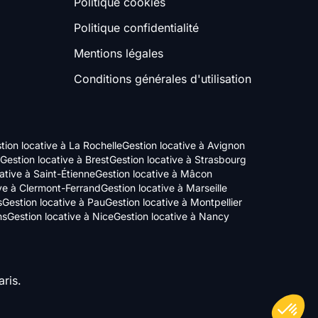
Politique cookies
Politique confidentialité
Mentions légales
Conditions générales d'utilisation
tion locative à La Rochelle
Gestion locative à Avignon
Gestion locative à Brest
Gestion locative à Strasbourg
ative à Saint-Étienne
Gestion locative à Mâcon
ive à Clermont-Ferrand
Gestion locative à Marseille
s
Gestion locative à Pau
Gestion locative à Montpellier
ns
Gestion locative à Nice
Gestion locative à Nancy
ris.
Axeptio consent
Plateforme de Gestion du Consentement : Personnalisez vos Options
Notre plateforme vous permet d'adapter et de gérer vos paramètres de