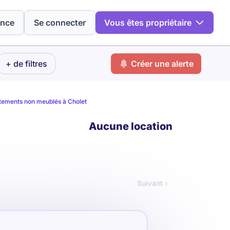
ence
Se connecter
Vous êtes propriétaire
+ de filtres
Créer une alerte
tements non meublés à Cholet
Aucune location
Suivant ›