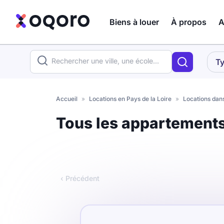
Biens à louer
À propos
A
ma recherche
Ty
Votre
Fermer
recherche
Accueil
»
Locations en Pays de la Loire
»
Locations dan
Que recherchez-vous ?
Tous les appartements
Logement entier
Colocation
Coliving
‹ Précédent
Résidence étudiante
Meublé ?