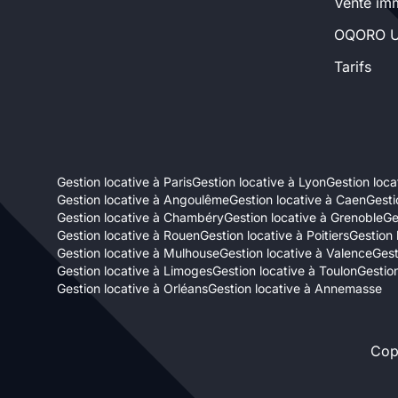
Vente imm
Sélectionner...
OQORO U
Tarifs
Équipements des parties
communes
Ascenseur
Gardien
Gestion locative à Paris
Gestion locative à Lyon
Gestion locat
Local à vélo
Gestion locative à Angoulême
Gestion locative à Caen
Gesti
Gestion locative à Chambéry
Gestion locative à Grenoble
Ge
Gestion locative à Rouen
Gestion locative à Poitiers
Gestion 
Disponible à partir du
Gestion locative à Mulhouse
Gestion locative à Valence
Gest
Gestion locative à Limoges
Gestion locative à Toulon
Gestion
Gestion locative à Orléans
Gestion locative à Annemasse
Cop
Promotions
Mettre en avant les