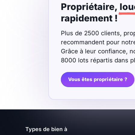
Propriétaire,
lou
Meublé
Non meublé
rapidement !
Montant du loyer
Plus de 2500 clients, prop
recommandent pour notre r
€
Grâce à leur confiance, n
€
8000 lots répartis dans 
Nombre de pièces
Vous êtes propriétaire ?
Studio
T1
T1 bis
T2
T3
T4
T5
T6
T7
T8
T9
Types de bien à
T10
T11
T12