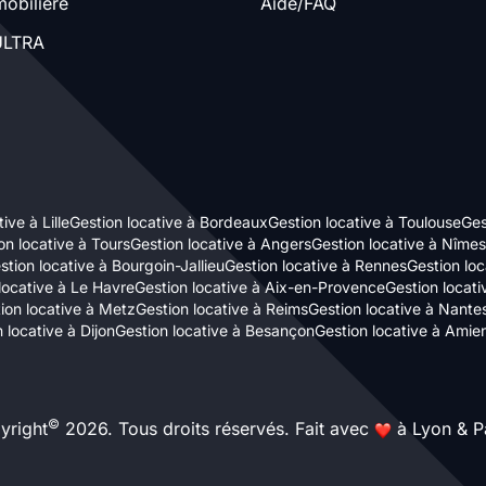
obilière
Aide/FAQ
LTRA
ive à Lille
Gestion locative à Bordeaux
Gestion locative à Toulouse
Ges
on locative à Tours
Gestion locative à Angers
Gestion locative à Nîmes
stion locative à Bourgoin-Jallieu
Gestion locative à Rennes
Gestion loc
locative à Le Havre
Gestion locative à Aix-en-Provence
Gestion locat
ion locative à Metz
Gestion locative à Reims
Gestion locative à Nante
 locative à Dijon
Gestion locative à Besançon
Gestion locative à Amie
©
yright
2026. Tous droits réservés. Fait avec
à Lyon & Pa