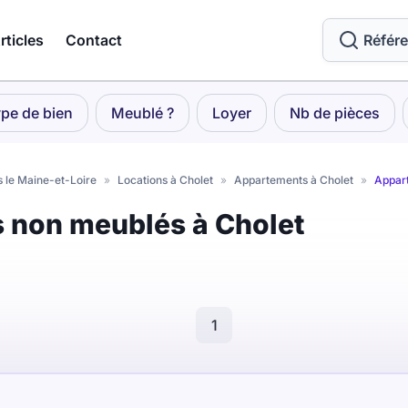
rticles
Contact
Référ
pe de bien
Meublé ?
Loyer
Nb de pièces
s le Maine-et-Loire
»
Locations à Cholet
»
Appartements à Cholet
»
Appar
 non meublés à Cholet
1