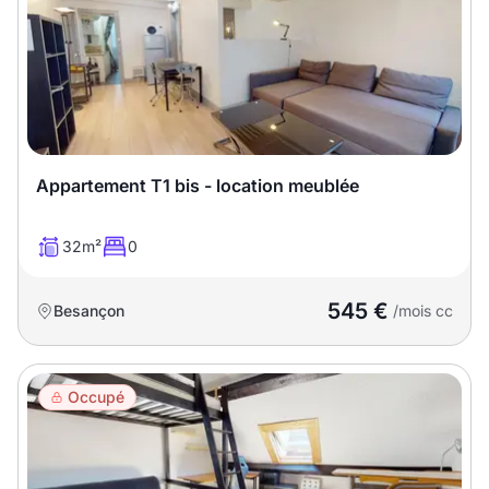
Meublé
Non meublé
Montant du loyer
€
€
Appartement T1 bis - location meublée
Nombre de pièces
32m²
0
Studio
T1
T1 bis
545 €
Besançon
/mois cc
T2
T3
T4
T5
T6
T7
T8
T9
Occupé
T10
T11
T12