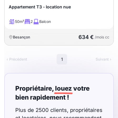
Sélectionner...
Appartement T3 - location nue
Équipements des parties
50m²
2
Balcon
communes
634 €
Besançon
/mois cc
Ascenseur
Gardien
Local à vélo
1
‹ Précédent
Suivant ›
Disponible à partir du
Propriétaire,
louez
votre
bien rapidement !
Promotions
Mettre en avant les
Plus de 2500 clients, propriétaires
promotions sur honoraires