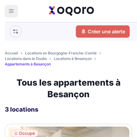
ma recherche
Créer une alerte
Votre
Fermer
recherche
Accueil
»
Locations en Bourgogne-Franche-Comté
»
Locations dans le Doubs
»
Locations à Besançon
»
Que recherchez-vous ?
Appartements à Besançon
Logement entier
Tous les appartements à
Colocation
Coliving
Besançon
Résidence étudiante
3 locations
Meublé ?
Occupé