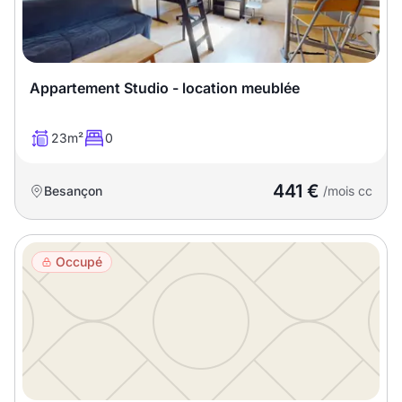
T13
T14
T15
T16
Appartement Studio - location meublée
Superficie
23m²
0
m2
m2
441 €
Besançon
/mois cc
Nombre de chambres
disponibles
Occupé
chambres
disponibles
Espaces additionnels