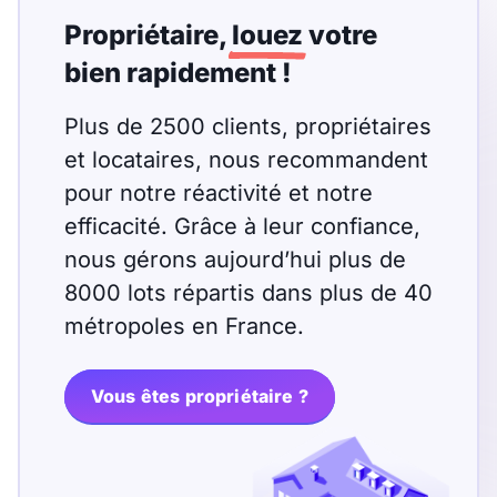
T13
T14
T15
Propriétaire,
louez
votre
T16
bien rapidement !
Plus de 2500 clients, propriétaires
Superficie
et locataires, nous recommandent
m2
pour notre réactivité et notre
m2
efficacité. Grâce à leur confiance,
nous gérons aujourd’hui plus de
8000 lots répartis dans plus de 40
Nombre de chambres
métropoles en France.
disponibles
chambres
disponibles
Vous êtes propriétaire ?
Espaces additionnels