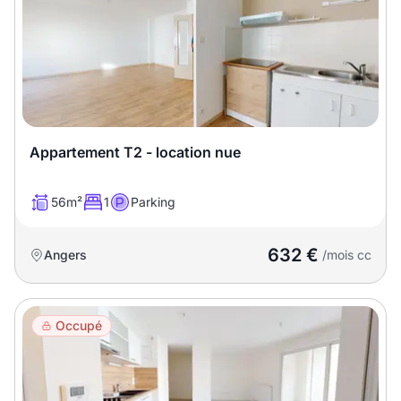
Meublé
Non meublé
Montant du loyer
€
€
Appartement T2 - location nue
Nombre de pièces
56m²
1
Parking
Studio
T1
T1 bis
632 €
Angers
/mois cc
T2
T3
T4
T5
T6
T7
T8
T9
Occupé
T10
T11
T12