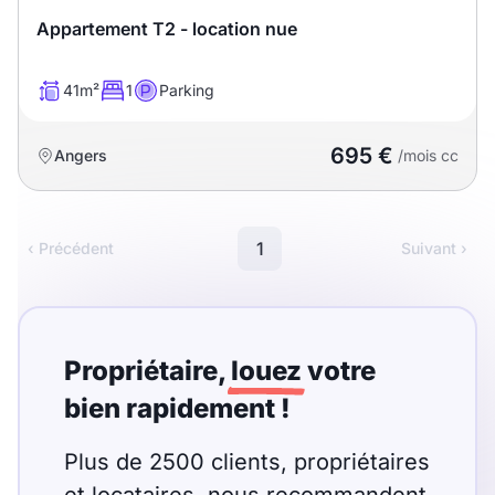
Sélectionner...
Appartement T2 - location nue
Équipements des parties
41m²
1
Parking
communes
695 €
Angers
/mois cc
Ascenseur
Gardien
Local à vélo
1
‹ Précédent
Suivant ›
Disponible à partir du
Propriétaire,
louez
votre
bien rapidement !
Promotions
Mettre en avant les
Plus de 2500 clients, propriétaires
promotions sur honoraires