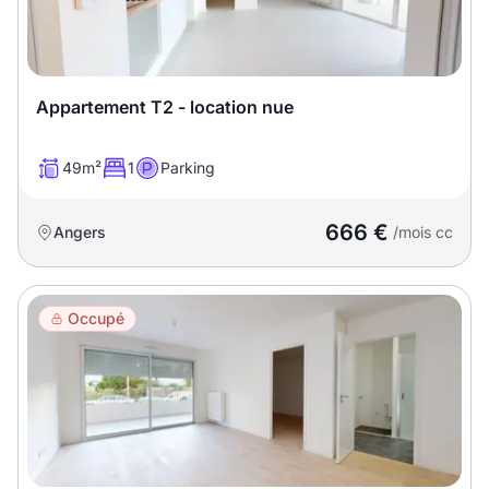
T13
T14
T15
T16
Appartement T2 - location nue
Superficie
49m²
1
Parking
m2
m2
666 €
Angers
/mois cc
Nombre de chambres
disponibles
Occupé
chambres
disponibles
Espaces additionnels