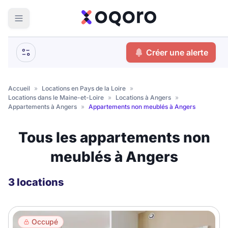
ma recherche
Créer une alerte
Votre
Fermer
recherche
Accueil
»
Locations en Pays de la Loire
»
Locations dans le Maine-et-Loire
»
Locations à Angers
»
Que recherchez-vous ?
Appartements à Angers
»
Appartements non meublés à Angers
Logement entier
Tous les appartements non
Colocation
Coliving
meublés à Angers
Résidence étudiante
3 locations
Meublé ?
Occupé