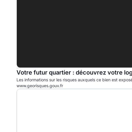
E
F
369.0 kWhep/m².an
G
Votre futur quartier : découvrez votre lo
Les informations sur les risques auxquels ce bien est exposé
www.georisques.gouv.fr