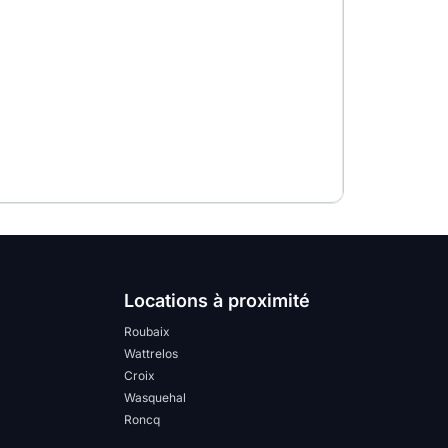
Locations à proximité
Roubaix
Wattrelos
Croix
Wasquehal
Roncq