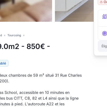
O
rd
»
Tourcoing
»
.0m2 - 850€ -
Éli
ublé
eux chambres de 59 m² situé 31 Rue Charles
200).
ss School, accessible en 10 minutes en
es bus CITT, C8, 82 et L4 ainsi que la ligne
nutes à pied. L'autoroute A22 et les