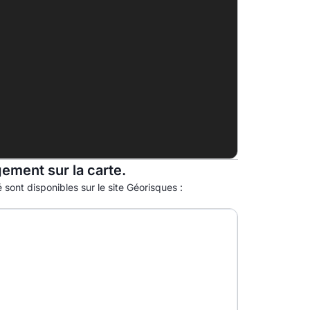
E
F
77.0kg eqCO2/m².an
G
gement sur la carte.
 sont disponibles sur le site Géorisques :