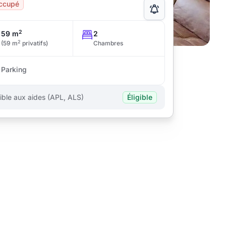
ccupé
2
59 m
2
2
(59 m
privatifs)
Chambres
Parking
gible aux aides (APL, ALS)
Éligible