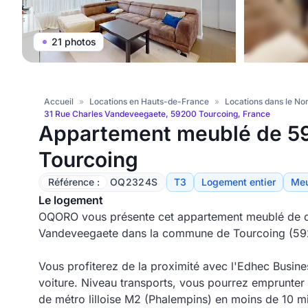
21 photos
Accueil
»
Locations en Hauts-de-France
»
Locations dans le No
31 Rue Charles Vandeveegaete, 59200 Tourcoing, France
Appartement meublé de 59
Tourcoing
Référence :
OQ2324S
T3
Logement entier
Me
Le logement
OQORO vous présente cet appartement meublé de d
Vandeveegaete dans la commune de Tourcoing (59
Vous profiterez de la proximité avec l'Edhec Busine
voiture. Niveau transports, vous pourrez emprunter l
de métro lilloise M2 (Phalempins) en moins de 10 mi