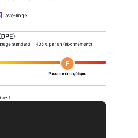
Lave-linge
(DPE)
usage standard : 1435 € par an (abonnements
F
Passoire énergétique
ndice d'émission de gaz à effet de serre (EGES)
iez !
A
B
C
D