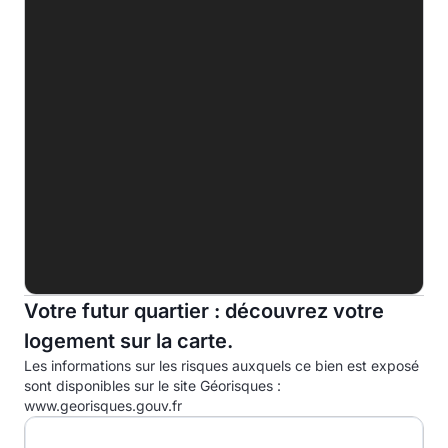
C
225.0 kWhep/m².an
D
E
F
G
Indice d'émission de gaz à effet de serre (EGES)
A
B
Votre futur quartier : découvrez votre
C
29.0kg eqCO2/m².an
logement sur la carte.
D
Les informations sur les risques auxquels ce bien est exposé
E
sont disponibles sur le site Géorisques :
www.georisques.gouv.fr
F
G