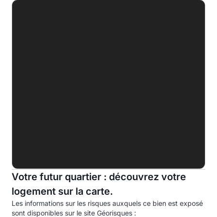
A
B
C
D
154.4 kWhep/m².an
E
F
G
Indice d'émission de gaz à effet de serre (EGES)
A
B
C
Votre futur quartier : découvrez votre
logement sur la carte.
D
32.0kg eqCO2/m².an
Les informations sur les risques auxquels ce bien est exposé
E
sont disponibles sur le site Géorisques :