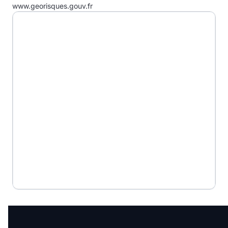
www.georisques.gouv.fr
F
G