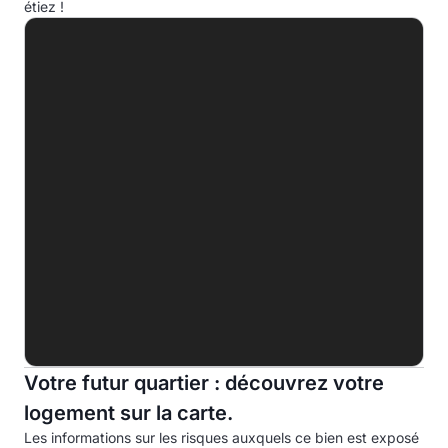
étiez !
A
B
C
D
E
F
G
498.6 kWhep/m².an
Indice d'émission de gaz à effet de serre (EGES)
A
B
Votre futur quartier : découvrez votre
C
20.0kg eqCO2/m².an
logement sur la carte.
D
Les informations sur les risques auxquels ce bien est exposé