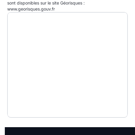
E
sont disponibles sur le site Géorisques :
www.georisques.gouv.fr
F
G