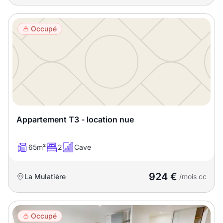
Occupé
Appartement T3 - location nue
65m²
2
Cave
924 €
La Mulatière
/mois cc
Occupé