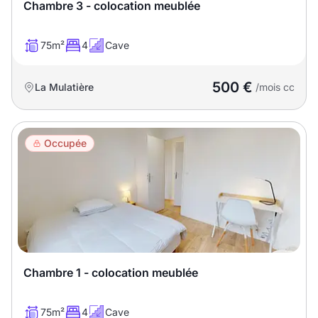
Sélectionner...
Chambre 3 - colocation meublée
75m²
4
Cave
Équipements des parties
communes
500 €
La Mulatière
/mois cc
Ascenseur
Gardien
Local à vélo
Occupée
Disponible à partir du
Promotions
Chambre 1 - colocation meublée
Mettre en avant les
promotions sur honoraires
75m²
4
Cave