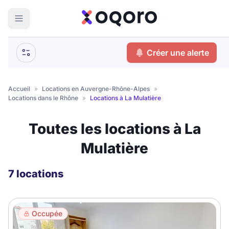
ma recherche
Créer une alerte
Votre
Fermer
recherche
Accueil
»
Locations en Auvergne-Rhône-Alpes
»
Locations dans le Rhône
»
Locations à La Mulatière
Que recherchez-vous ?
Toutes les locations à La
Logement entier
Mulatière
Colocation
Coliving
Résidence étudiante
7 locations
Meublé ?
Occupée