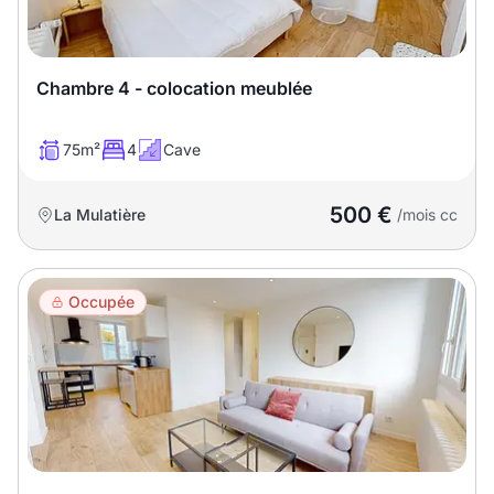
T13
T14
T15
T16
Chambre 4 - colocation meublée
Superficie
75m²
4
Cave
m2
500 €
La Mulatière
/mois cc
m2
Nombre de chambres
Occupée
disponibles
chambres
disponibles
Espaces additionnels