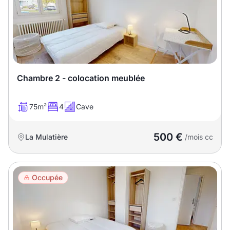
Meublé
Non meublé
Montant du loyer
€
Chambre 2 - colocation meublée
€
75m²
4
Cave
Nombre de pièces
500 €
La Mulatière
/mois cc
Studio
T1
T1 bis
T2
T3
T4
T5
Occupée
T6
T7
T8
T9
T10
T11
T12