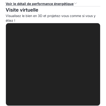
Voir le détail de performance énergétique
Visite virtuelle
Consommation d'énergie primaire (CEP)
Visualisez le bien en 3D et projetez-vous comme si vous y
étiez !
A
B
C
D
182.3 kWhep/m².an
E
F
G
Indice d'émission de gaz à effet de serre (EGES)
A
B