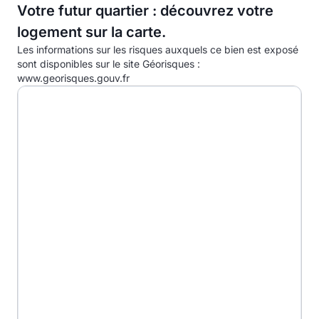
C
Votre futur quartier : découvrez votre
logement sur la carte.
D
39.0kg eqCO2/m².an
Les informations sur les risques auxquels ce bien est exposé
E
sont disponibles sur le site Géorisques :
www.georisques.gouv.fr
F
G