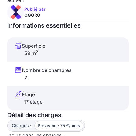
active !
Publié par
OQORO
Informations essentielles
Superficie
2
59 m
Nombre de chambres
2
Étage
e
1
étage
Détail des charges
Charges :
Provision : 75 €/mois
Inclus dans les charges :