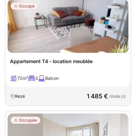
Occupé
Appartement T4 - location meublée
72m²
3
Balcon
1 485 €
Rezé
/mois cc
Occupée