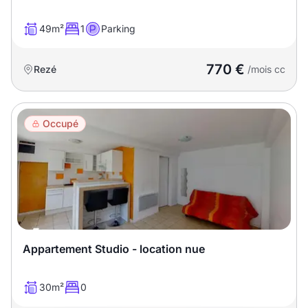
49m²
1
Parking
770 €
Rezé
/mois cc
Occupé
Appartement Studio - location nue
30m²
0