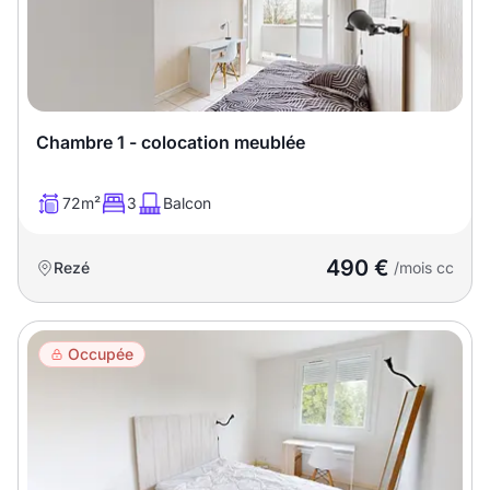
Chambre 1 - colocation meublée
72m²
3
Balcon
490 €
Rezé
/mois cc
Occupée