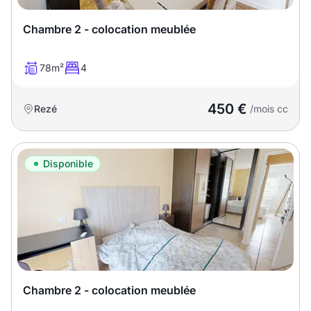
T13
T14
T15
Chambre 2 - colocation meublée
T16
78m²
4
Superficie
450 €
Rezé
/mois cc
m2
m2
Disponible
Nombre de chambres
disponibles
chambres
disponibles
Espaces additionnels
Chambre 2 - colocation meublée