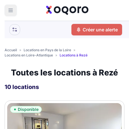
ma recherche
Créer une alerte
Votre
Fermer
recherche
Accueil
»
Locations en Pays de la Loire
»
Locations en Loire-Atlantique
»
Locations à Rezé
Que recherchez-vous ?
Toutes les locations à Rezé
Logement entier
Colocation
Coliving
10 locations
Résidence étudiante
Disponible
Meublé ?