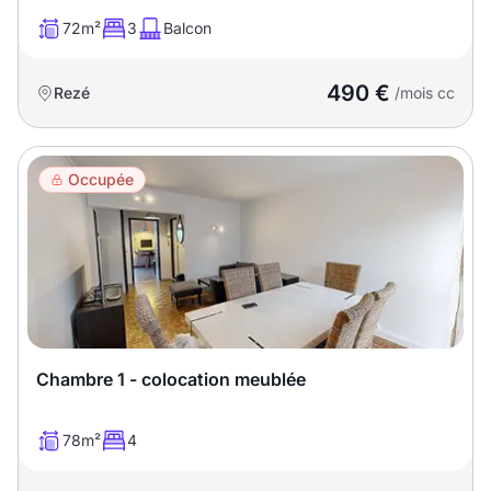
Sélectionner...
72m²
3
Balcon
Équipements des parties
490 €
Rezé
/mois cc
communes
Ascenseur
Gardien
Occupée
Local à vélo
Disponible à partir du
Chambre 1 - colocation meublée
Promotions
78m²
4
Mettre en avant les
promotions sur honoraires