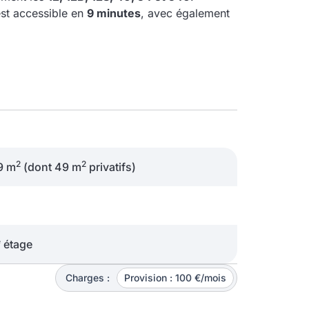
st accessible en
9 minutes
, avec également
2
2
9 m
(dont 49 m
privatifs)
e
étage
Charges :
Provision : 100 €/mois