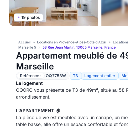
19 photos
Accueil
»
Locations en Provence-Alpes-Côte d'Azur
»
Location
Marseille 5
»
58 Rue Jean Martin, 13005 Marseille, France
Appartement meublé de 4
Marseille
Référence :
OQ7753W
T3
Logement entier
Me
Le logement
OQORO vous présente ce T3 de 49m², situé au 58 Ru
arrondissement.
L’APPARTEMENT
🏠
La pièce de vie est meublée avec un canapé, un meub
table basse, elle offre un espace confortable et fon