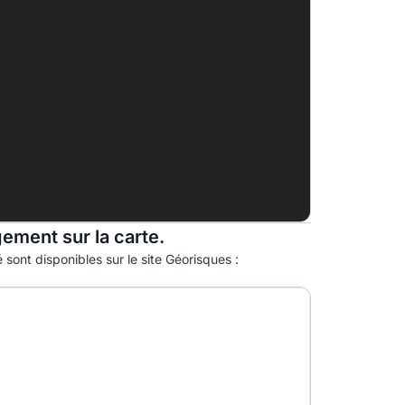
D
33.0kg eqCO2/m².an
E
F
G
gement sur la carte.
 sont disponibles sur le site Géorisques :