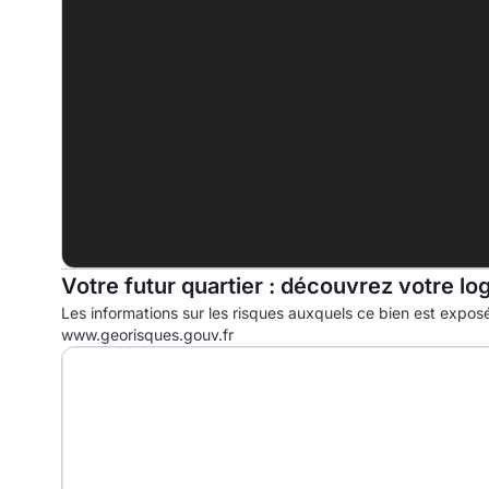
D
190.9 kWhep/m².an
E
F
G
Votre futur quartier : découvrez votre lo
Les informations sur les risques auxquels ce bien est exposé
www.georisques.gouv.fr