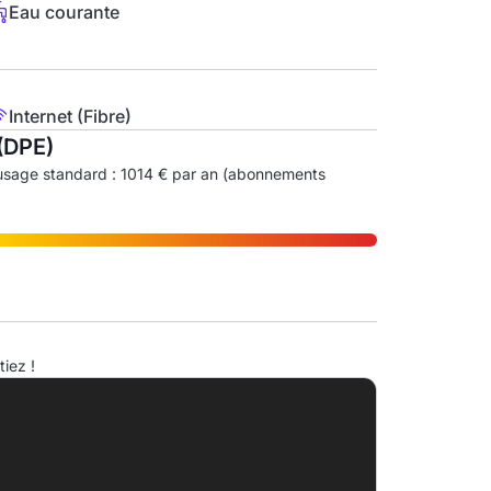
Eau courante
Internet (Fibre)
(DPE)
usage standard : 1014 € par an (abonnements
ndice d'émission de gaz à effet de serre (EGES)
iez !
A
B
C