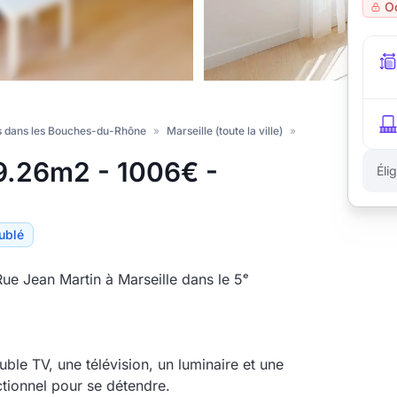
O
s dans les Bouches-du-Rhône
»
Marseille (toute la ville)
»
9.26m2 - 1006€ -
Éli
ublé
e Jean Martin à Marseille dans le 5ᵉ
le TV, une télévision, un luminaire et une
ctionnel pour se détendre.