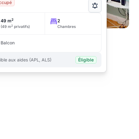
ccupé
2
49 m
2
2
(49 m
privatifs)
Chambres
Balcon
gible aux aides (APL, ALS)
Éligible