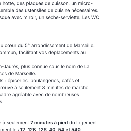
e hotte, des plaques de cuisson, un micro-
nsemble des ustensiles de cuisine nécessaires.
que avec miroir, un sèche-serviette. Les WC
 au cœur du 5ᵉ arrondissement de Marseille.
 commun, facilitant vos déplacements au
an-Jaurès, plus connue sous le nom de La
ces de Marseille.
 : épiceries, boulangeries, cafés et
 trouve à seulement 3 minutes de marche.
un cadre agréable avec de nombreuses
s.
ve à seulement
7 minutes à pied
du logement.
mment les
12, 12B, 12S, 40, 54 et 540
.