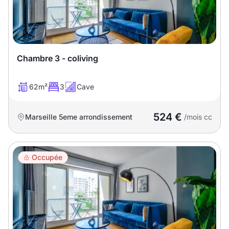
Chambre 3 - coliving
62m²
3
Cave
524 €
Marseille 5eme arrondissement
/mois cc
Occupée