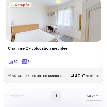
Occupée
Chambre 2 - colocation meublée
67m²
3
440 €
Marseille 5eme arrondissement
/mois cc
1
‹ Précédent
Suivant ›