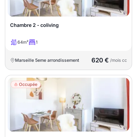
Sélectionner...
Équipements des parties
Chambre 2 - coliving
communes
64m²
1
Ascenseur
Gardien
Local à vélo
620 €
Marseille 5eme arrondissement
/mois cc
Disponible à partir du
Occupée
Promotions
Mettre en avant les
promotions sur honoraires