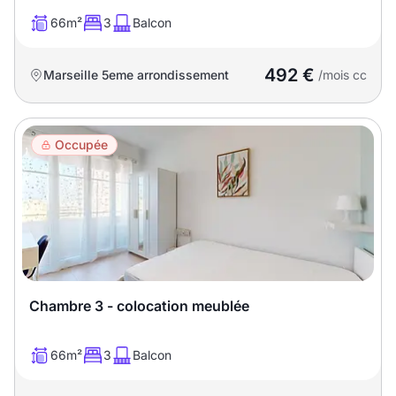
66m²
3
Balcon
492 €
Marseille 5eme arrondissement
/mois cc
Occupée
Chambre 3 - colocation meublée
66m²
3
Balcon