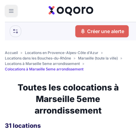
ma recherche
Créer une alerte
Votre
Fermer
recherche
Accueil
»
Locations en Provence-Alpes-Côte d'Azur
»
Locations dans les Bouches-du-Rhône
»
Marseille (toute la ville)
»
Que recherchez-vous ?
Locations à Marseille 5eme arrondissement
»
Colocations à Marseille 5eme arrondissement
Logement entier
Toutes les colocations à
Colocation
Coliving
Marseille 5eme
Résidence étudiante
arrondissement
Meublé ?
31 locations