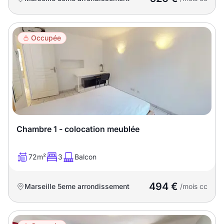
Occupée
Chambre 1 - colocation meublée
72m²
3
Balcon
494 €
Marseille 5eme arrondissement
/mois cc