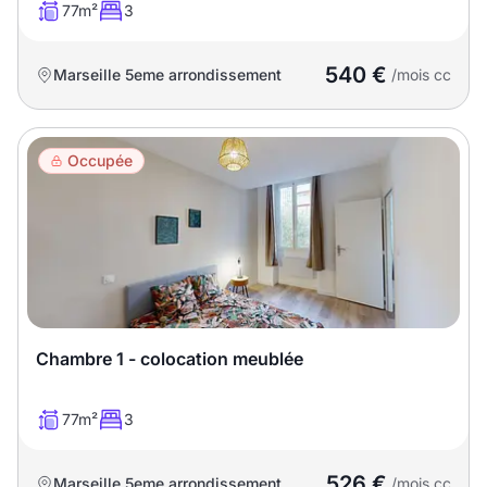
77m²
3
540 €
Marseille 5eme arrondissement
/mois cc
Occupée
Chambre 1 - colocation meublée
77m²
3
526 €
Marseille 5eme arrondissement
/mois cc