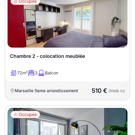
Occupée
Chambre 2 - colocation meublée
72m²
3
Balcon
510 €
Marseille 5eme arrondissement
/mois cc
Occupée