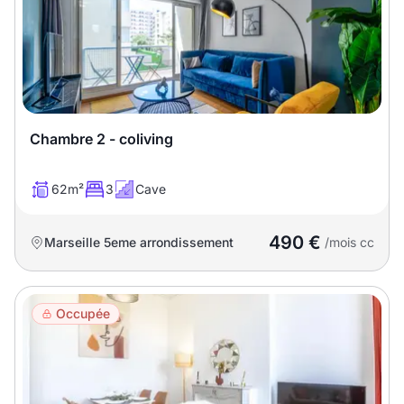
T13
T14
T15
T16
Superficie
Chambre 2 - coliving
m2
m2
62m²
3
Cave
Nombre de chambres
490 €
Marseille 5eme arrondissement
/mois cc
disponibles
chambres
Occupée
disponibles
Espaces additionnels