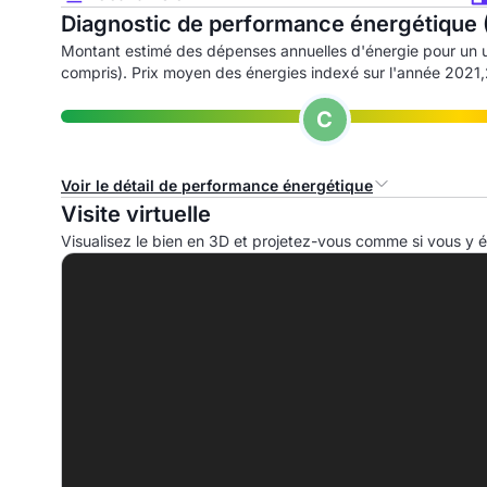
Diagnostic de performance énergétique 
Montant estimé des dépenses annuelles d'énergie pour un 
compris). Prix moyen des énergies indexé sur l'année 202
C
Voir le détail de performance énergétique
Visite virtuelle
Consommation d'énergie primaire (CEP)
I
Visualisez le bien en 3D et projetez-vous comme si vous y ét
A
B
C
124.7 kWhep/m².an
D
E
F