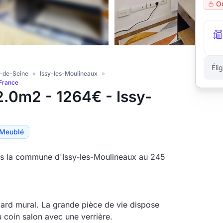
O
Éli
s-de-Seine
»
Issy-les-Moulineaux
»
 France
.0m2 - 1264€ - Issy-
Meublé
s la commune d'Issy-les-Moulineaux au 245
card mural. La grande pièce de vie dispose
u coin salon avec une verrière.