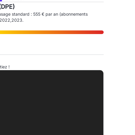
(DPE)
usage standard : 555 € par an (abonnements
1,2022,2023.
ndice d'émission de gaz à effet de serre (EGES)
iez !
A
4.0kg eqCO2/m².an
B
C
D
E
F