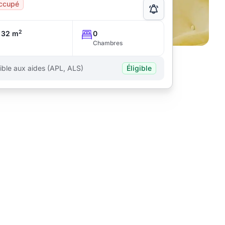
ccupé
2
32 m
0
Chambres
gible aux aides (APL, ALS)
Éligible