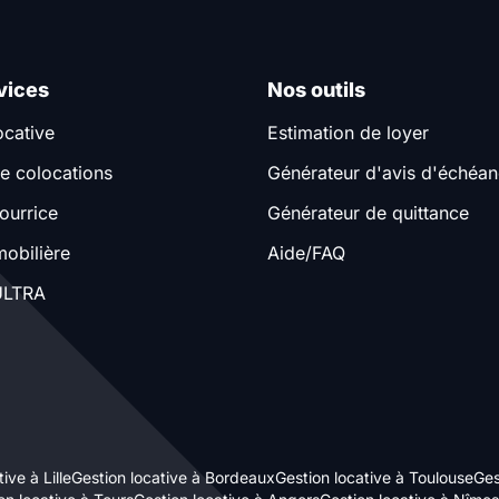
vices
Nos outils
ocative
Estimation de loyer
e colocations
Générateur d'avis d'échéa
ourrice
Générateur de quittance
obilière
Aide/FAQ
LTRA
ive à Lille
Gestion locative à Bordeaux
Gestion locative à Toulouse
Ges