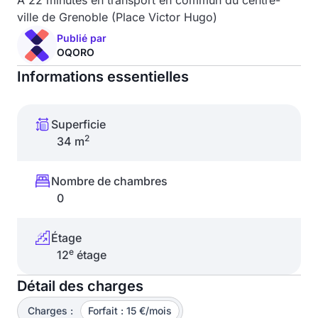
À 22 minutes en transport en commun du centre-
ville de Grenoble (Place Victor Hugo)
Publié par
OQORO
Informations essentielles
Superficie
2
34 m
Nombre de chambres
0
Étage
e
12
étage
Détail des charges
Charges :
Forfait : 15 €/mois