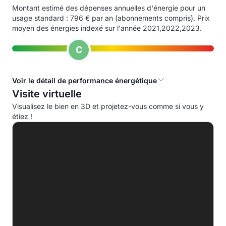
Montant estimé des dépenses annuelles d'énergie pour un
usage standard : 796 € par an (abonnements compris). Prix
moyen des énergies indexé sur l'année 2021,2022,2023.
C
Voir le détail de performance énergétique
Visite virtuelle
Consommation d'énergie primaire (CEP)
Visualisez le bien en 3D et projetez-vous comme si vous y
étiez !
A
B
C
187.3 kWhep/m².an
D
E
F
G