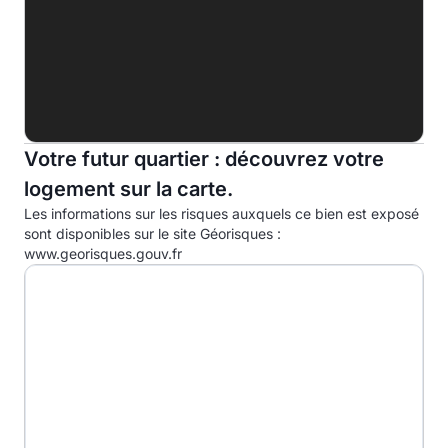
Indice d'émission de gaz à effet de serre (EGES)
A
B
7.0kg eqCO2/m².an
Votre futur quartier : découvrez votre
C
logement sur la carte.
D
Les informations sur les risques auxquels ce bien est exposé
E
sont disponibles sur le site Géorisques :
www.georisques.gouv.fr
F
G