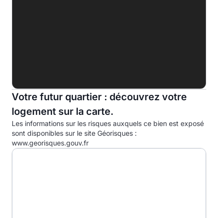
F
G
Indice d'émission de gaz à effet de serre (EGES)
A
B
Votre futur quartier : découvrez votre
C
13.0kg eqCO2/m².an
logement sur la carte.
D
Les informations sur les risques auxquels ce bien est exposé
E
sont disponibles sur le site Géorisques :
www.georisques.gouv.fr
F
G