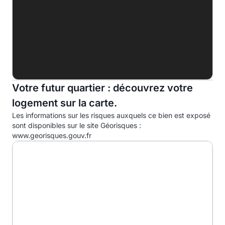
G
Indice d'émission de gaz à effet de serre (EGES)
A
B
10.0kg eqCO2/m².an
Votre futur quartier : découvrez votre
C
logement sur la carte.
D
Les informations sur les risques auxquels ce bien est exposé
E
sont disponibles sur le site Géorisques :
www.georisques.gouv.fr
F
G