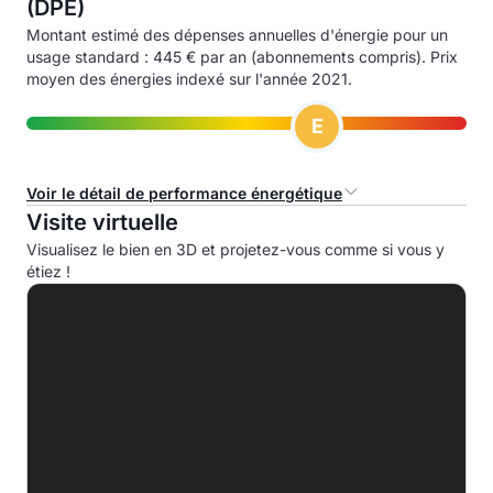
(DPE)
Montant estimé des dépenses annuelles d'énergie pour un
usage standard : 445 € par an (abonnements compris). Prix
moyen des énergies indexé sur l'année 2021.
E
Voir le détail de performance énergétique
Visite virtuelle
Consommation d'énergie primaire (CEP)
Visualisez le bien en 3D et projetez-vous comme si vous y
étiez !
A
B
C
D
E
323.0 kWhep/m².an
F