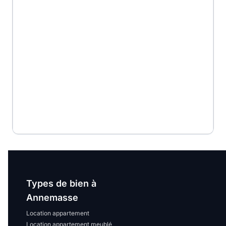
E
F
G
Indice d'émission de gaz à effet de serre (EGES)
A
B
8.0kg eqCO2/m².an
C
D
E
F
Types de bien à
G
Annemasse
Location appartement
Location appartement meublé