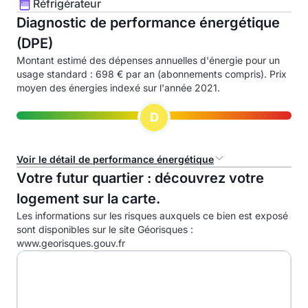
Réfrigérateur
Diagnostic de performance énergétique
(DPE)
Montant estimé des dépenses annuelles d'énergie pour un
usage standard : 698 € par an (abonnements compris). Prix
moyen des énergies indexé sur l'année 2021.
D
Voir le détail de performance énergétique
Votre futur quartier : découvrez votre
Consommation d'énergie primaire (CEP)
logement sur la carte.
Les informations sur les risques auxquels ce bien est exposé
A
sont disponibles sur le site Géorisques :
B
www.georisques.gouv.fr
C
D
210.1 kWhep/m².an