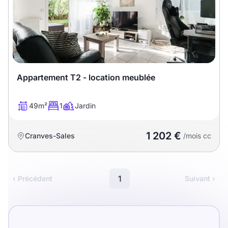
Appartement T2 - location meublée
49m²
1
Jardin
1 202 €
Cranves-Sales
/mois cc
1
‹ Précédent
Suivant ›