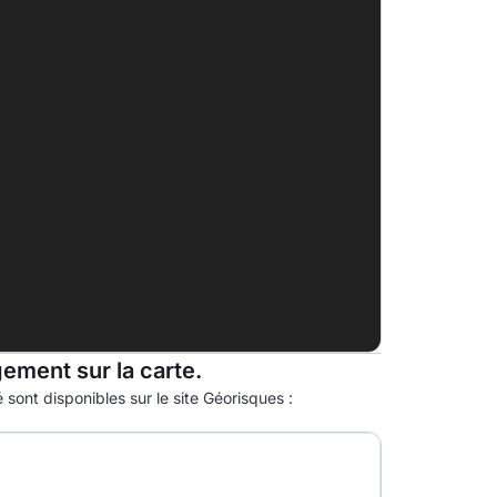
B
9.0kg eqCO2/m².an
C
D
E
F
G
gement sur la carte.
 sont disponibles sur le site Géorisques :