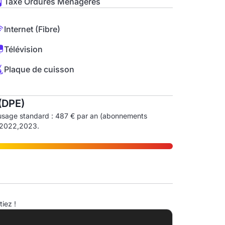
Taxe Ordures Ménagères
Internet (Fibre)
Télévision
Plaque de cuisson
(DPE)
usage standard : 487 € par an (abonnements
1,2022,2023.
ndice d'émission de gaz à effet de serre (EGES)
iez !
A