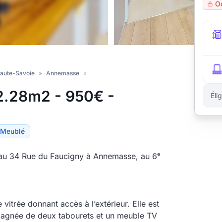
O
Haute-Savoie
»
Annemasse
»
2.28m2 - 950€ -
Éli
Meublé
au 34 Rue du Faucigny à Annemasse, au 6ᵉ
vitrée donnant accès à l’extérieur. Elle est
agnée de deux tabourets et un meuble TV