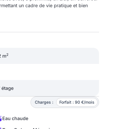
mettant un cadre de vie pratique et bien
2
2 m
e
étage
Charges :
Forfait : 90 €/mois
Eau chaude