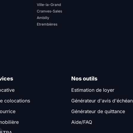
Ville-la-Grand
Cranves-Sales
Ambilly
Etrembières
vices
Nos outils
ocative
Estimation de loyer
e colocations
Générateur d'avis d'échéa
ourrice
Générateur de quittance
obilière
Aide/FAQ
LTRA