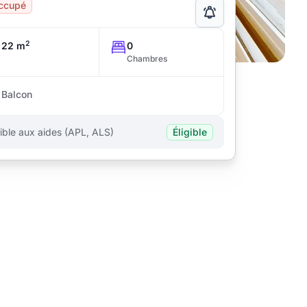
ccupé
2
22 m
0
Chambres
Balcon
gible aux aides (APL, ALS)
Éligible