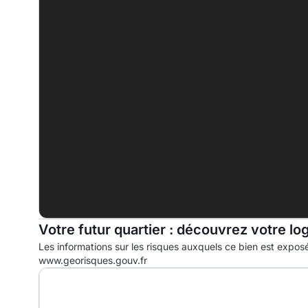
B
C
D
222.1 kWhep/m².an
E
F
G
Votre futur quartier : découvrez votre lo
Les informations sur les risques auxquels ce bien est exposé
www.georisques.gouv.fr