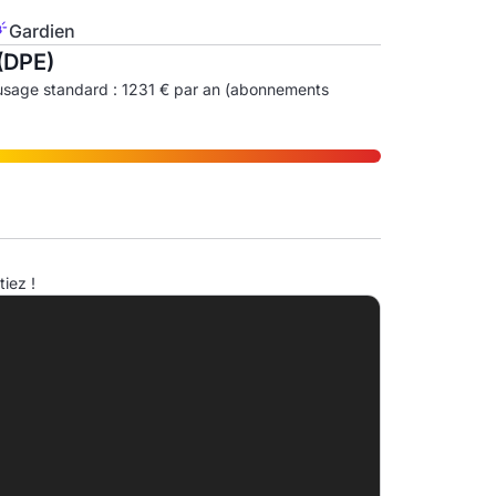
Gardien
(DPE)
usage standard : 1231 € par an (abonnements
ndice d'émission de gaz à effet de serre (EGES)
iez !
A
B
C
D
45.0kg eqCO2/m².an
E