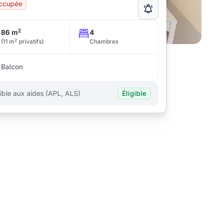
ccupée
2
86 m
4
2
(11 m
privatifs)
Chambres
Balcon
gible aux aides (APL, ALS)
Éligible