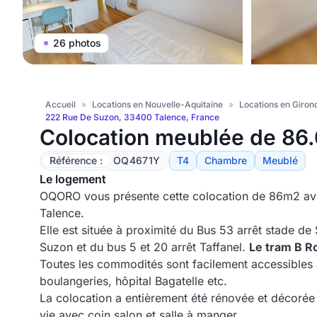
26 photos
Accueil
»
Locations en Nouvelle-Aquitaine
»
Locations en Giron
222 Rue De Suzon, 33400 Talence, France
Colocation meublée de 86.
Référence :
OQ4671Y
T4
Chambre
Meublé
Le logement
OQORO vous présente cette colocation de 86m2 av
Talence.
Elle est située à proximité du Bus 53 arrêt stade de
Suzon et du bus 5 et 20 arrêt Taffanel.
Le tram B R
Toutes les commodités sont facilement accessibles 
boulangeries, hôpital Bagatelle etc.
La colocation a entièrement été rénovée et décorée
vie avec coin salon et salle à manger.