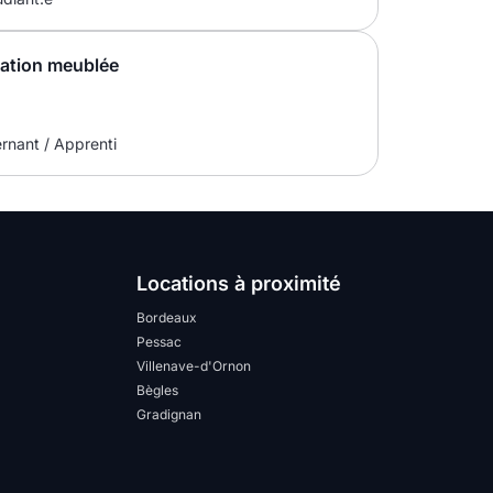
cation meublée
ernant / Apprenti
Locations à proximité
Bordeaux
Pessac
Villenave-d'Ornon
Bègles
Gradignan