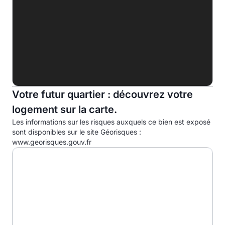
G
Indice d'émission de gaz à effet de serre (EGES)
A
B
C
Votre futur quartier : découvrez votre
logement sur la carte.
D
30.5kg eqCO2/m².an
Les informations sur les risques auxquels ce bien est exposé
E
sont disponibles sur le site Géorisques :
www.georisques.gouv.fr
F
G