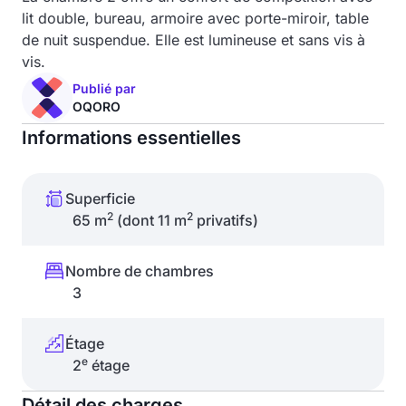
lit double, bureau, armoire avec porte-miroir, table
de nuit suspendue. Elle est lumineuse et sans vis à
vis.
Publié par
OQORO
Informations essentielles
Superficie
2
2
65 m
(dont 11 m
privatifs)
Nombre de chambres
3
Étage
e
2
étage
Détail des charges