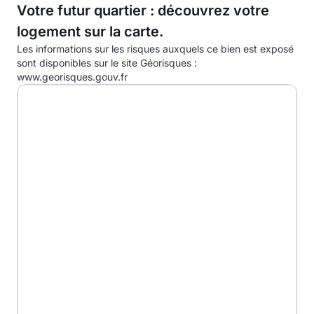
C
Votre futur quartier : découvrez votre
logement sur la carte.
D
39.0kg eqCO2/m².an
Les informations sur les risques auxquels ce bien est exposé
E
sont disponibles sur le site Géorisques :
www.georisques.gouv.fr
F
G