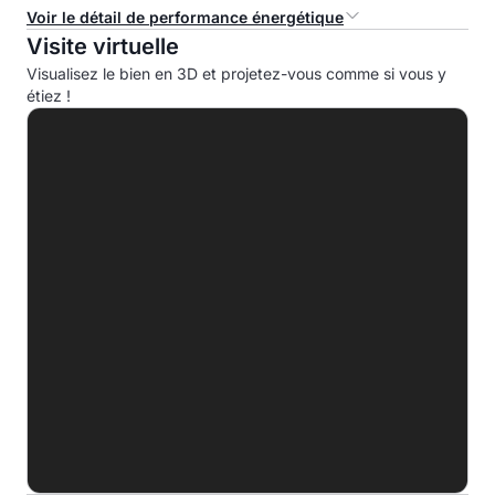
Voir le détail de performance énergétique
Visite virtuelle
Consommation d'énergie primaire (CEP)
Visualisez le bien en 3D et projetez-vous comme si vous y
étiez !
A
B
C
D
234.5 kWhep/m².an
E
F
G
Indice d'émission de gaz à effet de serre (EGES)
A
B