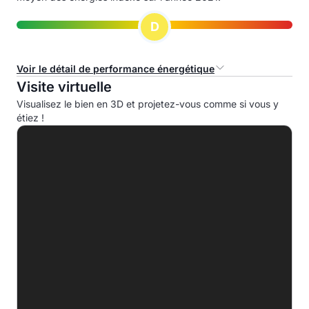
D
Voir le détail de performance énergétique
Visite virtuelle
Consommation d'énergie primaire (CEP)
Visualisez le bien en 3D et projetez-vous comme si vous y
étiez !
A
B
C
D
249.8 kWhep/m².an
E
F
G
Indice d'émission de gaz à effet de serre (EGES)