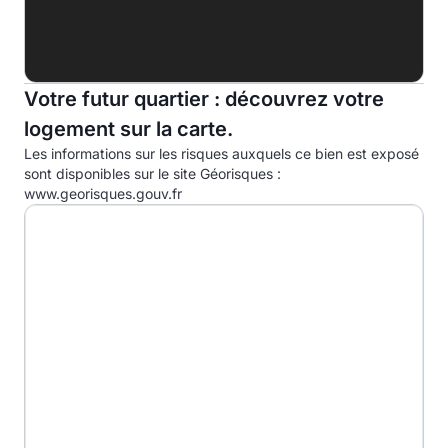
A
B
C
Votre futur quartier : découvrez votre
logement sur la carte.
D
30.0kg eqCO2/m².an
Les informations sur les risques auxquels ce bien est exposé
E
sont disponibles sur le site Géorisques :
www.georisques.gouv.fr
F
G