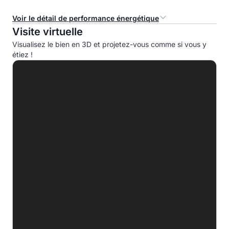
Voir le détail de performance énergétique
Visite virtuelle
Consommation d'énergie primaire (CEP)
Visualisez le bien en 3D et projetez-vous comme si vous y
étiez !
A
B
C
D
198.0 kWhep/m².an
E
F
G
Indice d'émission de gaz à effet de serre (EGES)
A
B