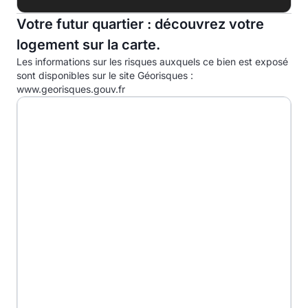
C
Votre futur quartier : découvrez votre
logement sur la carte.
D
39.0kg eqCO2/m².an
Les informations sur les risques auxquels ce bien est exposé
E
sont disponibles sur le site Géorisques :
www.georisques.gouv.fr
F
G