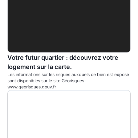
G
Indice d'émission de gaz à effet de serre (EGES)
A
B
10.0kg eqCO2/m².an
Votre futur quartier : découvrez votre
C
logement sur la carte.
D
Les informations sur les risques auxquels ce bien est exposé
E
sont disponibles sur le site Géorisques :
www.georisques.gouv.fr
F
G