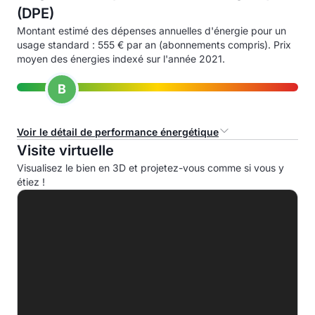
(DPE)
Montant estimé des dépenses annuelles d'énergie pour un
usage standard : 555 € par an (abonnements compris). Prix
moyen des énergies indexé sur l'année 2021.
B
Voir le détail de performance énergétique
Visite virtuelle
Consommation d'énergie primaire (CEP)
Visualisez le bien en 3D et projetez-vous comme si vous y
étiez !
A
B
56.9 kWhep/m².an
C
D
E
F