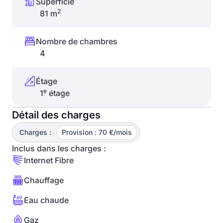
Superficie
2
81 m
Nombre de chambres
4
Étage
e
1
étage
Détail des charges
Charges :
Provision : 70 €/mois
Inclus dans les charges :
Internet Fibre
Chauffage
Eau chaude
Gaz