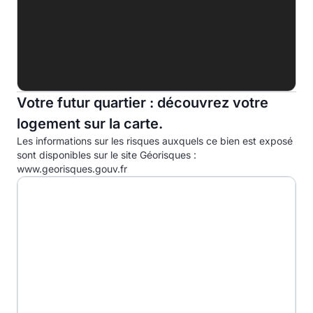
Indice d'émission de gaz à effet de serre (EGES)
A
B
6.0kg eqCO2/m².an
Votre futur quartier : découvrez votre
C
logement sur la carte.
D
Les informations sur les risques auxquels ce bien est exposé
E
sont disponibles sur le site Géorisques :
www.georisques.gouv.fr
F
G