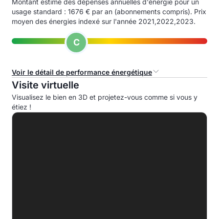
Montant estimé des dépenses annuelles d'énergie pour un
usage standard : 1676 € par an (abonnements compris). Prix
moyen des énergies indexé sur l'année 2021,2022,2023.
C
Voir le détail de performance énergétique
Visite virtuelle
Consommation d'énergie primaire (CEP)
Visualisez le bien en 3D et projetez-vous comme si vous y
étiez !
A
B
C
153.0 kWhep/m².an
D
E
F
G