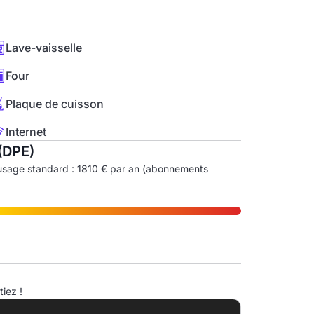
Lave-vaisselle
Four
Plaque de cuisson
Internet
(DPE)
usage standard : 1810 € par an (abonnements
ndice d'émission de gaz à effet de serre (EGES)
iez !