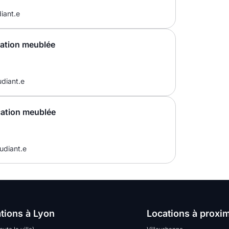
iant.e
cation meublée
udiant.e
cation meublée
udiant.e
tions à Lyon
Locations à proxim