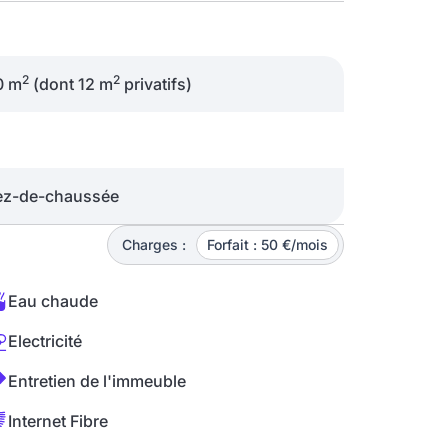
2
2
0 m
(dont 12 m
privatifs)
ez-de-chaussée
Charges :
Forfait : 50 €/mois
Eau chaude
Electricité
Entretien de l'immeuble
Internet Fibre