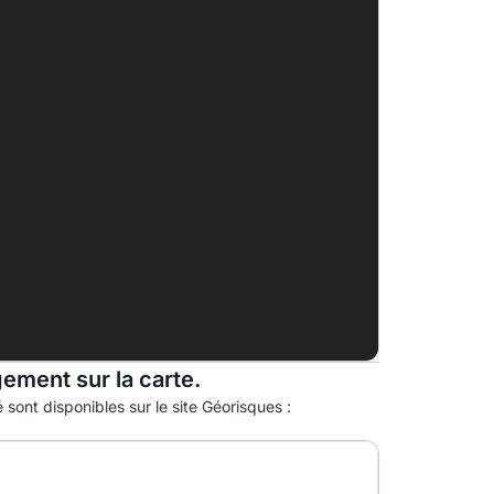
A
B
C
D
39.0kg eqCO2/m².an
E
F
G
gement sur la carte.
 sont disponibles sur le site Géorisques :