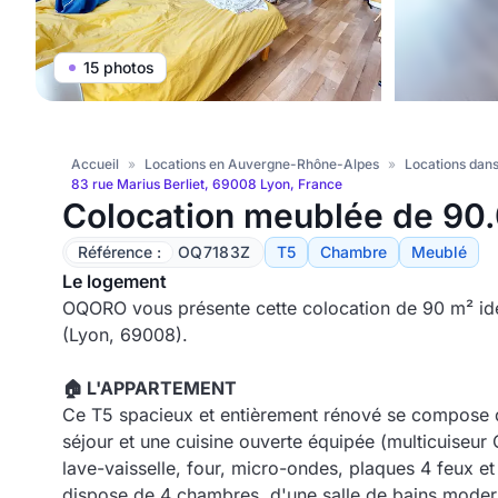
15 photos
Accueil
»
Locations en Auvergne-Rhône-Alpes
»
Locations dans
83 rue Marius Berliet, 69008 Lyon, France
Colocation meublée de 90
Référence :
OQ7183Z
T5
Chambre
Meublé
Le logement
OQORO vous présente cette colocation de 90 m² idé
(Lyon, 69008).
🏠 L'APPARTEMENT
Ce T5 spacieux et entièrement rénové se compose d
séjour et une cuisine ouverte équipée (multicuise
lave-vaisselle, four, micro-ondes, plaques 4 feux et
dispose de 4 chambres, d'une salle de bains modern