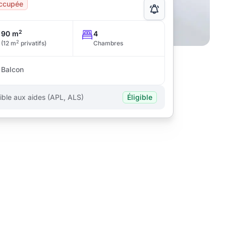
ccupée
2
90 m
4
2
(12 m
privatifs)
Chambres
Balcon
gible aux aides (APL, ALS)
Éligible