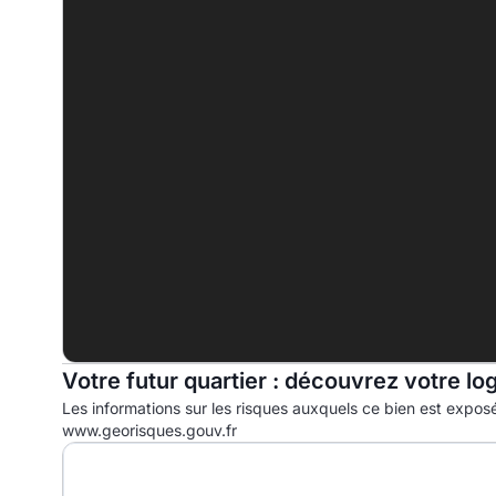
A
B
C
D
242.2 kWhep/m².an
E
F
G
Votre futur quartier : découvrez votre lo
Les informations sur les risques auxquels ce bien est exposé
www.georisques.gouv.fr