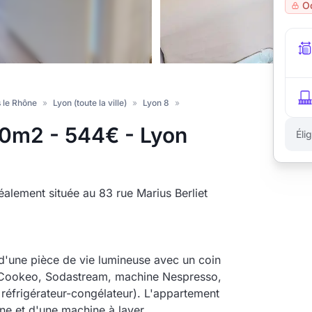
O
 le Rhône
»
Lyon (toute la ville)
»
Lyon 8
»
.0m2 - 544€ - Lyon
Éli
alement située au 83 rue Marius Berliet
'une pièce de vie lumineuse avec un coin
ur Cookeo, Sodastream, machine Nespresso,
 réfrigérateur-congélateur). L'appartement
e et d'une machine à laver.