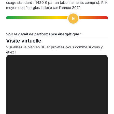
usage standard : 1420 € par an (abonnements compris). Prix
moyen des énergies indexé sur l'année 2021.
E
Voir le détail de performance énergétique
Visite virtuelle
Consommation d'énergie primaire (CEP)
Visualisez le bien en 3D et projetez-vous comme si vous y
étiez !
A
B
C
D
E
257.2 kWhep/m².an
F
G