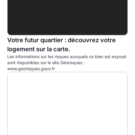
Indice d'émission de gaz à effet de serre (EGES)
A
B
C
Votre futur quartier : découvrez votre
logement sur la carte.
D
46.0kg eqCO2/m².an
Les informations sur les risques auxquels ce bien est exposé
E
sont disponibles sur le site Géorisques :
www.georisques.gouv.fr
F
G