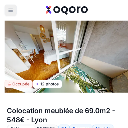
Occupée
12 photos
Colocation meublée de 69.0m2 -
548€ - Lyon