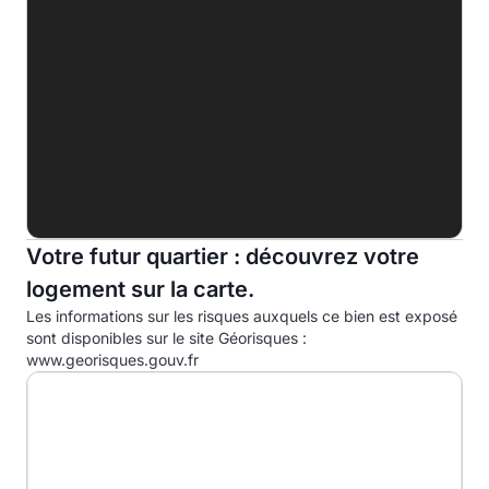
E
F
G
Indice d'émission de gaz à effet de serre (EGES)
A
B
C
Votre futur quartier : découvrez votre
logement sur la carte.
D
48.0kg eqCO2/m².an
Les informations sur les risques auxquels ce bien est exposé
E
sont disponibles sur le site Géorisques :
www.georisques.gouv.fr
F
G