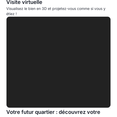
Visite virtuelle
Consommation d'énergie primaire (CEP)
Visualisez le bien en 3D et projetez-vous comme si vous y
étiez !
A
B
C
D
168.4 kWhep/m².an
E
F
G
Indice d'émission de gaz à effet de serre (EGES)
A
B
C
Votre futur quartier : découvrez votre