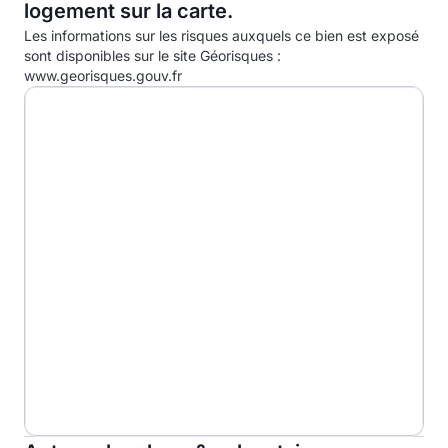
logement sur la carte.
D
36.0kg eqCO2/m².an
Les informations sur les risques auxquels ce bien est exposé
E
sont disponibles sur le site Géorisques :
www.georisques.gouv.fr
F
G