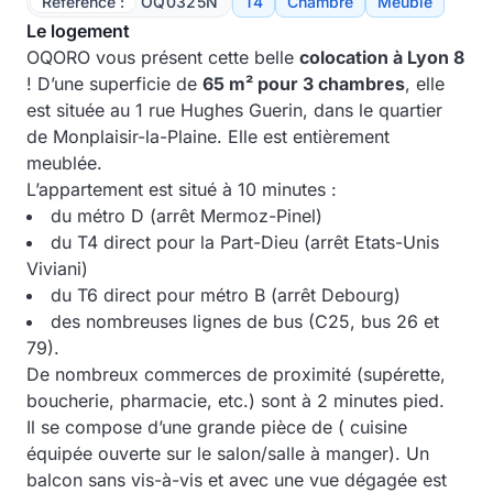
Référence :
OQ0325N
T4
Chambre
Meublé
Le logement
OQORO vous présent cette belle
colocation à Lyon 8
! D’une superficie de
65 m² pour 3 chambres
, elle
est située au 1 rue Hughes Guerin, dans le quartier
de Monplaisir-la-Plaine. Elle est entièrement
meublée.
L’appartement est situé à 10 minutes :
du métro D (arrêt Mermoz-Pinel)
du T4 direct pour la Part-Dieu (arrêt Etats-Unis
Viviani)
du T6 direct pour métro B (arrêt Debourg)
des nombreuses lignes de bus (C25, bus 26 et
79).
De nombreux commerces de proximité (supérette,
boucherie, pharmacie, etc.) sont à 2 minutes pied.
Il se compose d’une grande pièce de ( cuisine
équipée ouverte sur le salon/salle à manger). Un
balcon sans vis-à-vis et avec une vue dégagée est