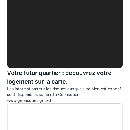
E
F
G
Indice d'émission de gaz à effet de serre (EGES)
A
B
C
Votre futur quartier : découvrez votre
logement sur la carte.
D
43.0kg eqCO2/m².an
Les informations sur les risques auxquels ce bien est exposé
E
sont disponibles sur le site Géorisques :
www.georisques.gouv.fr
F
G