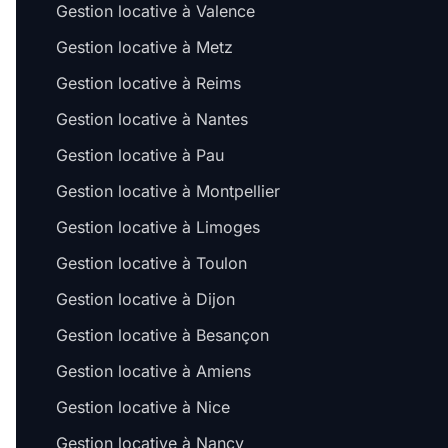
Gestion locative à Valence
Gestion locative à Metz
Gestion locative à Reims
Gestion locative à Nantes
Gestion locative à Pau
Gestion locative à Montpellier
Gestion locative à Limoges
Gestion locative à Toulon
Gestion locative à Dijon
Gestion locative à Besançon
Salut c'est nous...
les Cookies !
Gestion locative à Amiens
On a attendu d'être sûrs que le contenu de ce site v
Gestion locative à Nice
avant de vous déranger, mais on aimerait bien vou
pendant votre visite...
Gestion locative à Nancy