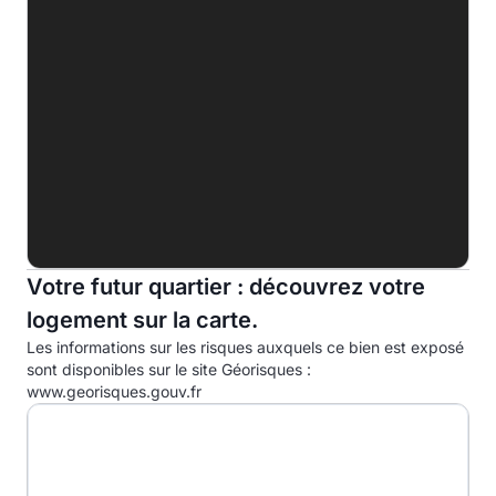
E
F
G
Indice d'émission de gaz à effet de serre (EGES)
A
B
8.0kg eqCO2/m².an
Votre futur quartier : découvrez votre
C
logement sur la carte.
D
Les informations sur les risques auxquels ce bien est exposé
E
sont disponibles sur le site Géorisques :
www.georisques.gouv.fr
F
G