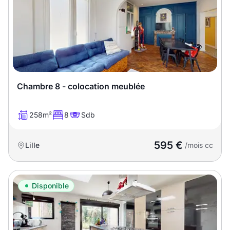
Chambre 8 - colocation meublée
258m²
8
Sdb
595 €
Lille
/mois cc
Disponible