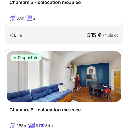
Sélectionner...
Chambre 3 - colocation meublée
67m²
3
Équipements des parties
communes
515 €
Lille
/mois cc
Ascenseur
Gardien
Local à vélo
Disponible
Disponible à partir du
Promotions
Chambre 6 - colocation meublée
Mettre en avant les
promotions sur honoraires
258m²
8
Sdb