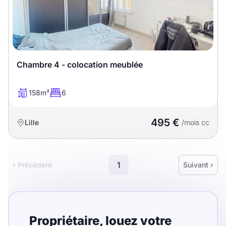
Chambre 4 - colocation meublée
158m²
6
495 €
Lille
/mois cc
1
‹ Précédent
Suivant ›
Propriétaire,
louez
votre