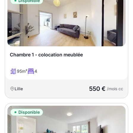
Disponible
Chambre 1 - colocation meublée
95m²
4
550 €
Lille
/mois cc
Disponible