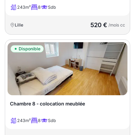
243m²
8
Sdb
520 €
Lille
/mois cc
Disponible
Chambre 8 - colocation meublée
243m²
8
Sdb