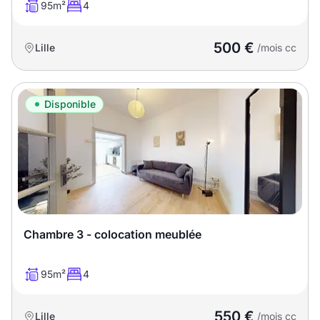
95m²
4
500 €
Lille
/mois cc
Disponible
Chambre 3 - colocation meublée
95m²
4
550 €
Lille
/mois cc