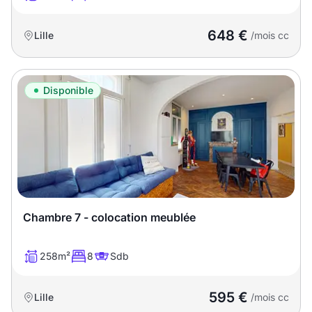
648 €
Lille
/mois cc
Disponible
Chambre 7 - colocation meublée
258m²
8
Sdb
595 €
Lille
/mois cc