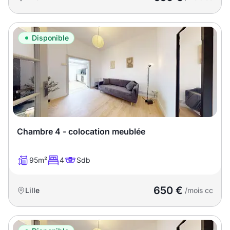
Disponible
Chambre 4 - colocation meublée
95m²
4
Sdb
650 €
Lille
/mois cc