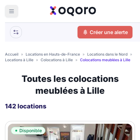
ma recherche
Créer une alerte
Votre
Fermer
recherche
Accueil
»
Locations en Hauts-de-France
»
Locations dans le Nord
»
Locations à Lille
»
Colocations à Lille
»
Colocations meublées à Lille
Que recherchez-vous ?
Toutes les colocations
Logement entier
meublées à Lille
Colocation
Coliving
Résidence étudiante
142 locations
Meublé ?
Disponible