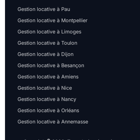
Gestion locative à Pau
Gestion locative à Montpellier
Gestion locative à Limoges
Gestion locative à Toulon
Gestion locative à Dijon
Gestion locative à Besançon
Salut c'est nous...
les Cookies !
Gestion locative à Amiens
On a attendu d'être sûrs que le contenu de ce site vous intéresse
Gestion locative à Nice
avant de vous déranger, mais on aimerait bien vous accompagner
pendant votre visite...
Gestion locative à Nancy
C'est OK pour vous ?
Gestion locative à Orléans
Pour modifier vos préférences par la suite, cliquez sur le lien
'Préférences de cookies' situé dans le pied de page.
Gestion locative à Annemasse
À quoi servent ces cookies ?