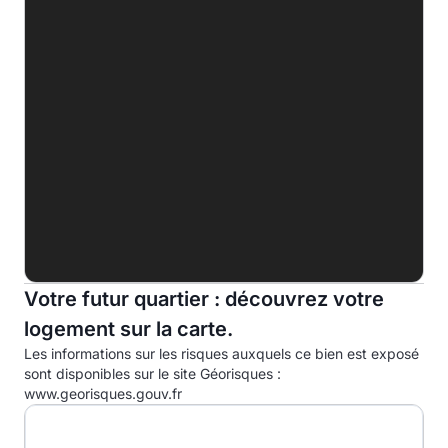
C
168.1 kWhep/m².an
D
E
F
G
Indice d'émission de gaz à effet de serre (EGES)
A
B
6.0kg eqCO2/m².an
Votre futur quartier : découvrez votre
C
logement sur la carte.
D
Les informations sur les risques auxquels ce bien est exposé
E
sont disponibles sur le site Géorisques :
www.georisques.gouv.fr
F
G