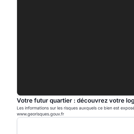
B
C
D
E
F
388.0 kWhep/m².an
G
Votre futur quartier : découvrez votre lo
Les informations sur les risques auxquels ce bien est exposé
www.georisques.gouv.fr