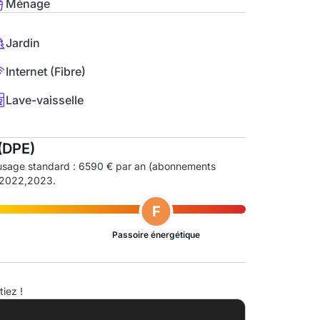
Ménage
Jardin
Internet (Fibre)
Lave-vaisselle
(DPE)
 usage standard : 6590 € par an (abonnements
1,2022,2023.
F
Passoire énergétique
ndice d'émission de gaz à effet de serre (EGES)
iez !
A