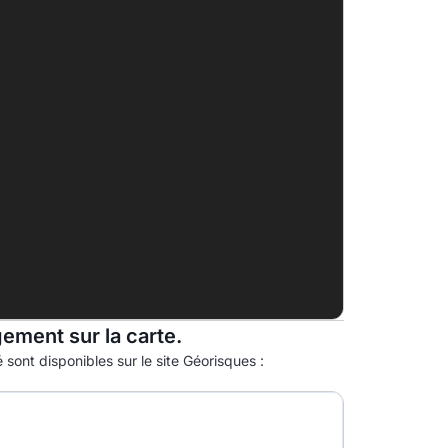
B
C
12.0kg eqCO2/m².an
D
E
F
G
gement sur la carte.
 sont disponibles sur le site Géorisques :