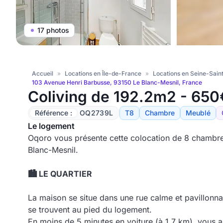
17 photos
Accueil
»
Locations en Île-de-France
»
Locations en Seine-Sain
103 Avenue Henri Barbusse, 93150 Le Blanc-Mesnil, France
Coliving de 192.2m2 - 650
Référence :
OQ2739L
T8
Chambre
Meublé
Le logement
Oqoro vous présente cette colocation de 8 chambre
Blanc-Mesnil.
🏙️ LE QUARTIER
La maison se situe dans une rue calme et pavillonna
se trouvent au pied du logement.
En moins de 5 minutes en voiture (à 1,7 km), vous 