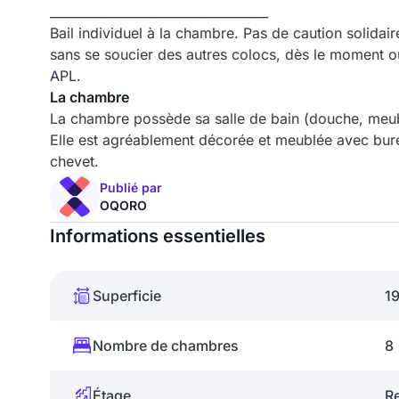
___________________________________
Bail individuel à la chambre. Pas de caution solidair
sans se soucier des autres colocs, dès le moment où
APL.
La chambre
La chambre possède sa salle de bain (douche, meubl
Elle est agréablement décorée et meublée avec bur
chevet.
Publié par
OQORO
Informations essentielles
Superficie
1
Nombre de chambres
8
Étage
R