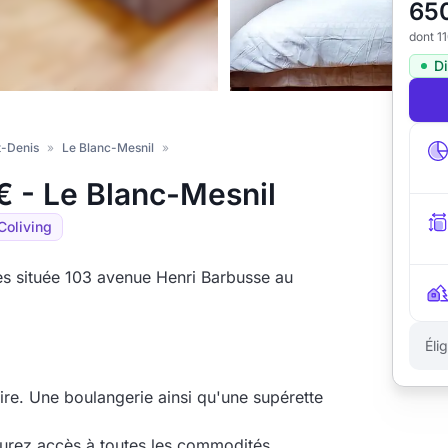
65
dont 1
D
t-Denis
»
Le Blanc-Mesnil
»
€ - Le Blanc-Mesnil
Coliving
s située 103 avenue Henri Barbusse au
Éli
ire. Une boulangerie ainsi qu'une supérette
aurez accès à toutes les commodités