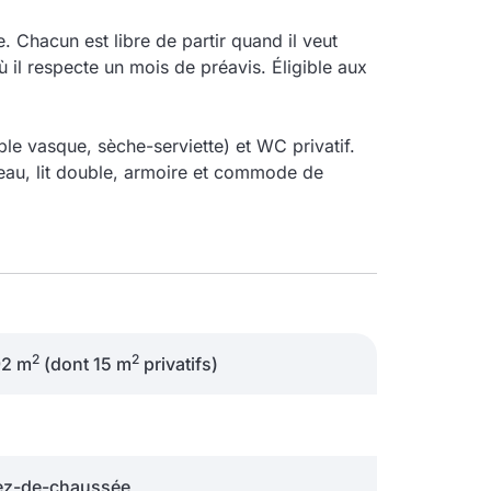
e. Chacun est libre de partir quand il veut
 il respecte un mois de préavis. Éligible aux
e vasque, sèche-serviette) et WC privatif.
eau, lit double, armoire et commode de
2
2
92 m
(dont 15 m
privatifs)
ez-de-chaussée