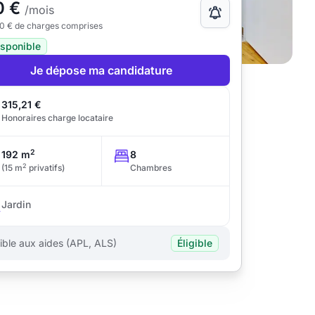
0 €
/mois
10 € de charges comprises
isponible
Je dépose ma candidature
315,21 €
Honoraires charge locataire
2
192 m
8
2
(15 m
privatifs)
Chambres
Jardin
gible aux aides (APL, ALS)
Éligible