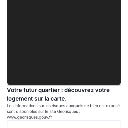
C
D
E
F
388.0 kWhep/m².an
G
Indice d'émission de gaz à effet de serre (EGES)
A
B
Votre futur quartier : découvrez votre
C
12.0kg eqCO2/m².an
logement sur la carte.
D
Les informations sur les risques auxquels ce bien est exposé
E
sont disponibles sur le site Géorisques :
www.georisques.gouv.fr
F
G