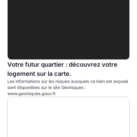
F
G
Indice d'émission de gaz à effet de serre (EGES)
A
B
Votre futur quartier : découvrez votre
C
16.0kg eqCO2/m².an
logement sur la carte.
D
Les informations sur les risques auxquels ce bien est exposé
E
sont disponibles sur le site Géorisques :
www.georisques.gouv.fr
F
G