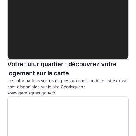
F
G
Indice d'émission de gaz à effet de serre (EGES)
A
B
C
Votre futur quartier : découvrez votre
logement sur la carte.
D
46.0kg eqCO2/m².an
Les informations sur les risques auxquels ce bien est exposé
E
sont disponibles sur le site Géorisques :
www.georisques.gouv.fr
F
G