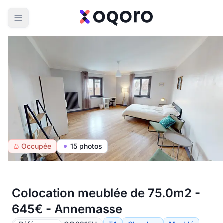
Occupée
15 photos
Colocation meublée de 75.0m2 -
645€ - Annemasse