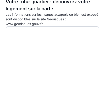
Votre futur quartier : découvrez votre
C
13.0kg eqCO2/m².an
logement sur la carte.
D
Les informations sur les risques auxquels ce bien est exposé
E
sont disponibles sur le site Géorisques :
www.georisques.gouv.fr
F
G