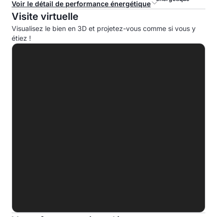
Voir le détail de performance énergétique
Visite virtuelle
Consommation d'énergie primaire (CEP)
Visualisez le bien en 3D et projetez-vous comme si vous y
étiez !
A
B
C
D
E
F
407.0 kWhep/m².an
G
Indice d'émission de gaz à effet de serre (EGES)
A
B