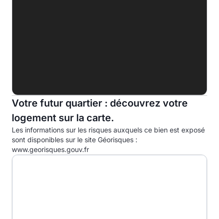
F
G
Indice d'émission de gaz à effet de serre (EGES)
A
B
7.0kg eqCO2/m².an
Votre futur quartier : découvrez votre
C
logement sur la carte.
D
Les informations sur les risques auxquels ce bien est exposé
E
sont disponibles sur le site Géorisques :
www.georisques.gouv.fr
F
G