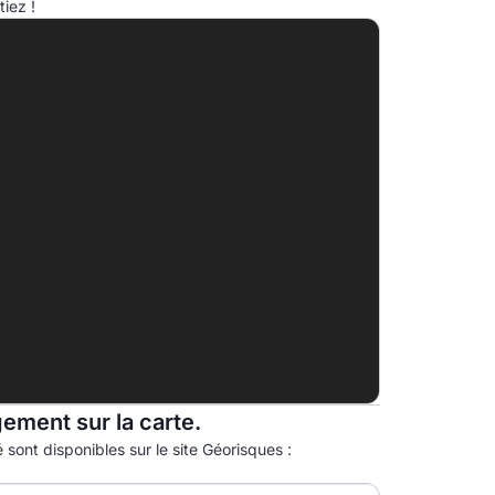
iez !
A
B
C
D
45.0kg eqCO2/m².an
E
F
G
gement sur la carte.
 sont disponibles sur le site Géorisques :