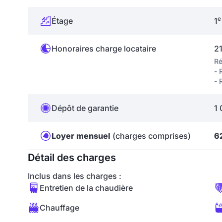
e
Étage
1
Honoraires charge locataire
2
Ré
- 
- 
Dépôt de garantie
1 
Loyer mensuel
(charges comprises)
6
Détail des charges
Inclus dans les charges :
Entretien de la chaudière
Chauffage