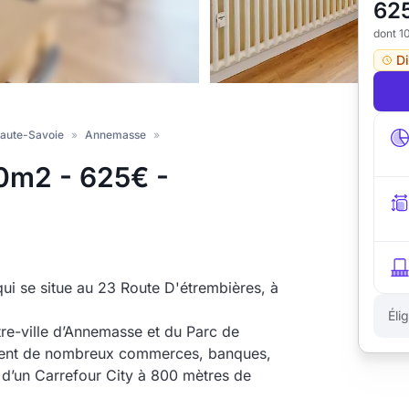
62
dont 1
D
Haute-Savoie
»
Annemasse
»
0m2 - 625€ -
i se situe au 23 Route D'étrembières, à
Éli
tre-ville d’Annemasse et du Parc de
ement de nombreux commerces, banques,
 d’un Carrefour City à 800 mètres de