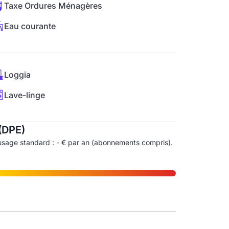
Taxe Ordures Ménagères
Eau courante
Loggia
Lave-linge
(DPE)
usage standard : - € par an (abonnements compris).
ndice d'émission de gaz à effet de serre (EGES)