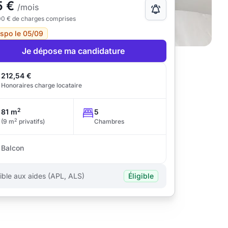
5 €
/mois
00 € de charges comprises
ispo le 05/09
Je dépose ma candidature
212,54 €
Honoraires charge locataire
2
81 m
5
2
(9 m
privatifs)
Chambres
Balcon
gible aux aides (APL, ALS)
Éligible