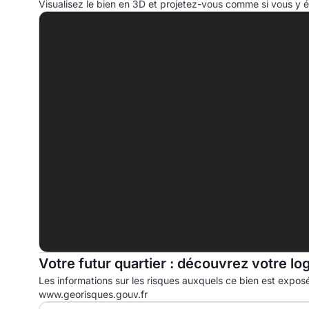
Visualisez le bien en 3D et projetez-vous comme si vous y ét
A
B
C
D
210.0 kWhep/m².an
E
F
G
Votre futur quartier : découvrez votre lo
Les informations sur les risques auxquels ce bien est exposé
www.georisques.gouv.fr