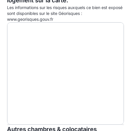
logement sur la carte.
D
Les informations sur les risques auxquels ce bien est exposé
E
sont disponibles sur le site Géorisques :
www.georisques.gouv.fr
F
G
Autres chambres & colocataires