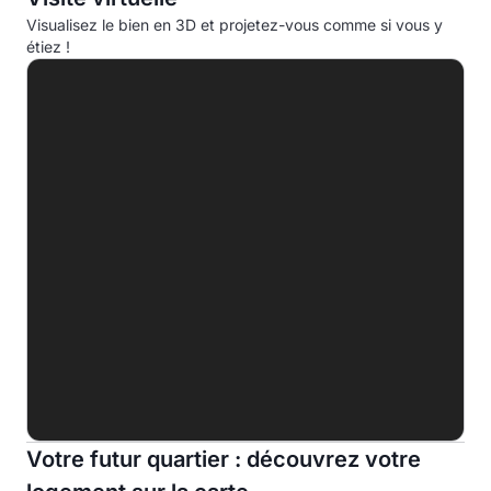
Consommation d'énergie primaire (CEP)
Visualisez le bien en 3D et projetez-vous comme si vous y
étiez !
A
B
C
D
153.3 kWhep/m².an
E
F
G
Indice d'émission de gaz à effet de serre (EGES)
A
B
C
Votre futur quartier : découvrez votre
33.0kg eqCO2/m².an