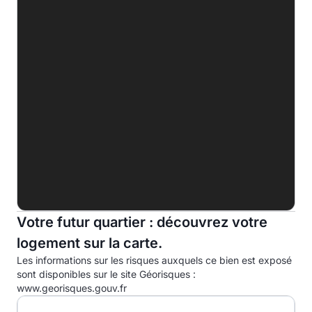
C
D
195.8 kWhep/m².an
E
F
G
Indice d'émission de gaz à effet de serre (EGES)
A
B
7.6kg eqCO2/m².an
Votre futur quartier : découvrez votre
C
logement sur la carte.
D
Les informations sur les risques auxquels ce bien est exposé
E
sont disponibles sur le site Géorisques :
www.georisques.gouv.fr
F